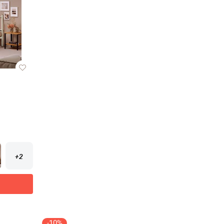
+2
-10%