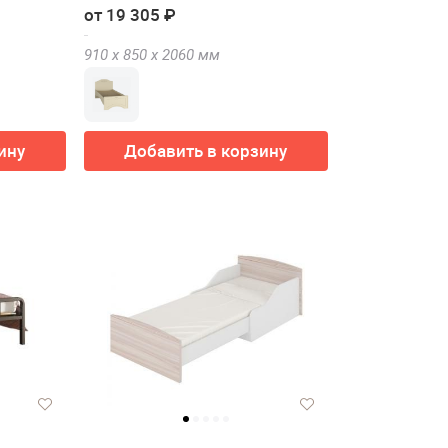
FANT
от 19 305 ₽
910 х
850 х
2060
мм
ину
Добавить в корзину