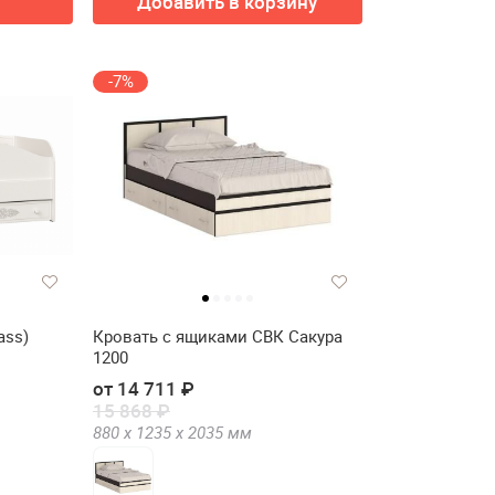
Добавить в корзину
-7%
ass)
Кровать с ящиками СВК Сакура
1200
от 14 711 ₽
15 868 ₽
880 х
1235 х
2035
мм