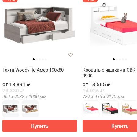
Тахта Woodville Амер 190х80
Кровать с ящиками СВК
0900
от 18 891 ₽
от 13 565 ₽
23 330 ₽
14 026 ₽
900 х
2082 х
1000
мм
782 х
935 х
2170
мм
Купить
Купить