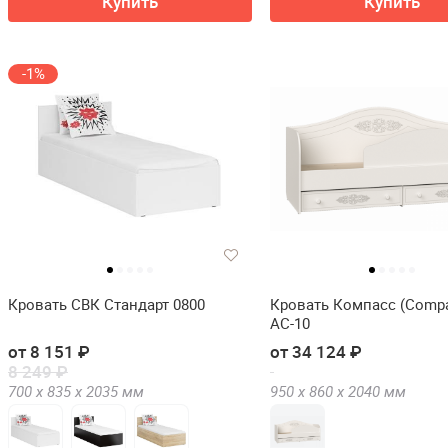
Купить
Купить
-1%
Кровать СВК Стандарт 0800
Кровать Компасс (Comp
АС-10
от 8 151 ₽
от 34 124 ₽
8 249 ₽
700 х
835 х
2035
мм
950 х
860 х
2040
мм