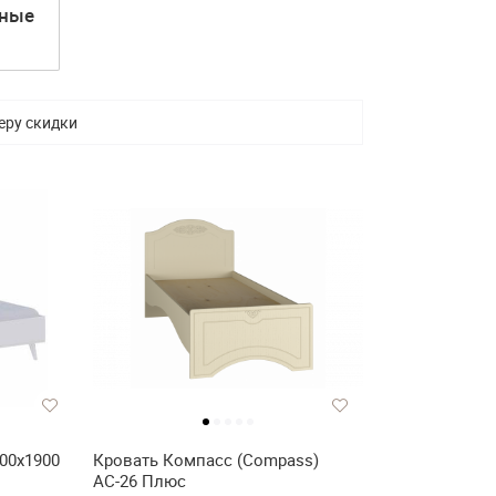
сные
еру скидки
00х1900
Кровать Компасс (Compass)
АС-26 Плюс