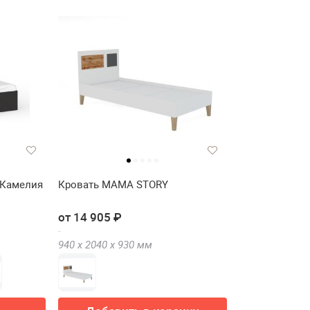
 Камелия
Кровать МАМА STORY
от 14 905 ₽
940 х
2040 х
930
мм