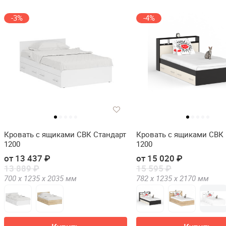
-3%
-4%
Кровать с ящиками СВК Стандарт
Кровать с ящиками СВК
1200
1200
от 13 437 ₽
от 15 020 ₽
13 889 ₽
15 595 ₽
700 х
1235 х
2035
мм
782 х
1235 х
2170
мм