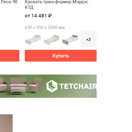
 Леон 90
Кровать-трансформер Мэрдэс
КТД
от 14 481 ₽
630 х
950 х
2080
мм
+2
Купить