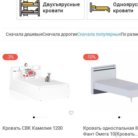
Двухъярусные
Однояру
кровати
кровати
Сначала дешевые
Сначала дорогие
Сначала популярные
По разм
-3%
-10%
Кровать СВК Камелия 1200
Кровать односпальная 8
Фант Омега 10(Кровать