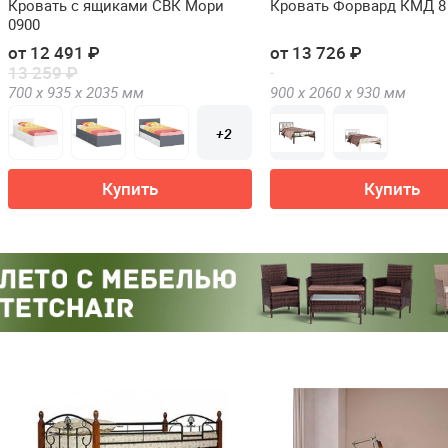
Кровать с ящиками СВК Мори
Кровать Форвард КМД 8
0900
от 12 491 ₽
от 13 726 ₽
13 259 ₽
700 х
935 х
2035
мм
900 х
2060 х
930
мм
+2
Купить
Купить