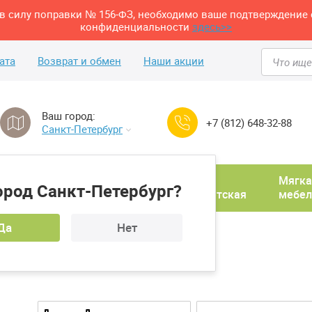
м в силу поправки № 156-ФЗ, необходимо ваше подтверждение 
конфиденциальности
здесь>>
ата
Возврат и обмен
Наши акции
Ваш город:
+7 (812) 648-32-88
Санкт-Петербург
Домашний
Мягка
ород Санкт-Петербург?
ня
кабинет
Прихожая
Детская
мебел
Да
Нет