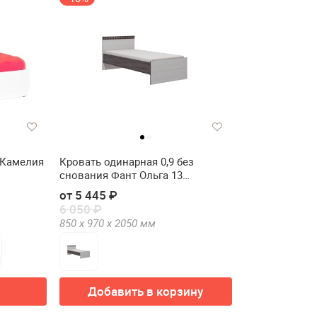
 Камелия
Кровать одинарная 0,9 без
снования Фант Ольга 13
ЛДСП(Кровать одинарная 0,9 без
от 5 445 ₽
снования FANT Ольга 13 ЛДСП)
6 050 ₽
850 х
970 х
2050
мм
Добавить в корзину