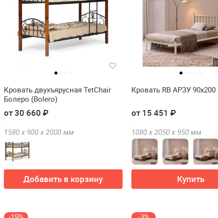
Кровать двухъярусная TetChair
Кровать RB АРЗУ 90х200
Болеро (Bolero)
от 30 660 ₽
от 15 451 ₽
1580 х
900 х
2000
мм
1080 х
2050 х
950
мм
Добавить в корзину
Купить
-19%
-3%