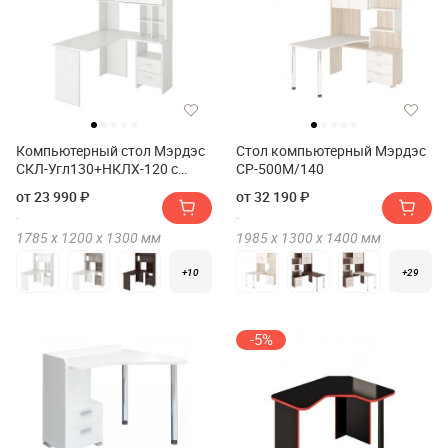
Компьютерный стол Мэрдэс
Стол компьютерный Мэрдэс
СКЛ-Угл130+НКЛХ-120 с
СР-500М/140
надстройкой+бокс Правый
от 23 990 ₽
от 32 190 ₽
1785 х
1200 х
1300
мм
1985 х
1300 х
1400
мм
+10
+29
-5%