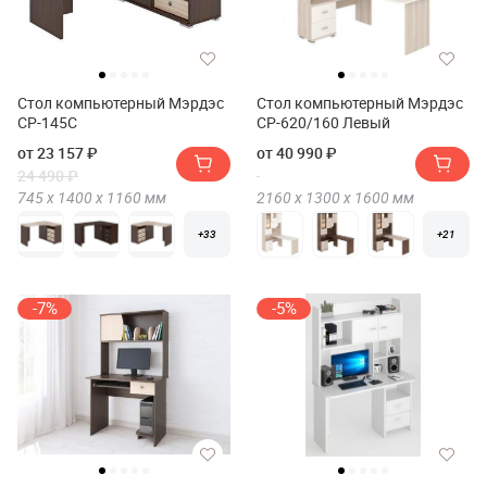
Стол компьютерный Мэрдэс
Стол компьютерный Мэрдэс
СР-145С
СР-620/160 Левый
от 23 157 ₽
от 40 990 ₽
24 490 ₽
745 х
1400 х
1160
мм
2160 х
1300 х
1600
мм
+33
+21
-7%
-5%