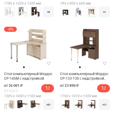
1785 х
1200 х
1300
мм
795 х
800 х
600
мм
+9
+1
-6%
Стол компьютерный Мэрдэс
Стол компьютерный Мэрдэс
СР-145М с надстройкой
СР-133-130 с надстройкой
Правый
от 26 001 ₽
от 23 890 ₽
27 520 ₽
1385 х
1400 х
1160
мм
1750 х
1010 х
1300
мм
+31
+11