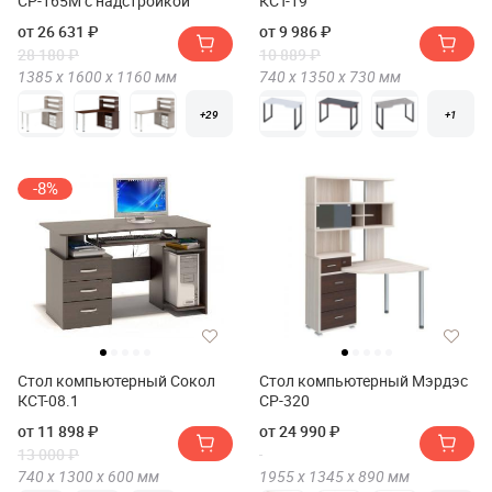
СР-165М с надстройкой
КСТ-19
от 26 631 ₽
от 9 986 ₽
28 180 ₽
10 889 ₽
1385 х
1600 х
1160
мм
740 х
1350 х
730
мм
+29
+1
-8%
Стол компьютерный Сокол
Стол компьютерный Мэрдэс
КСТ-08.1
СР-320
от 11 898 ₽
от 24 990 ₽
13 000 ₽
740 х
1300 х
600
мм
1955 х
1345 х
890
мм