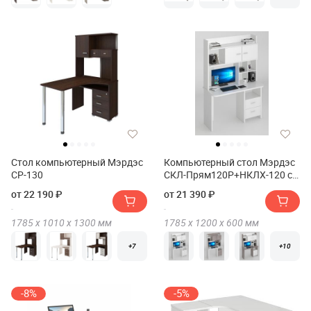
Стол компьютерный Мэрдэс
Компьютерный стол Мэрдэс
СР-130
СКЛ-Прям120Р+НКЛХ-120 со
скругленными углами и
от 22 190 ₽
от 21 390 ₽
надстройкой+бокс
1785 х
1010 х
1300
мм
1785 х
1200 х
600
мм
+7
+10
-8%
-5%