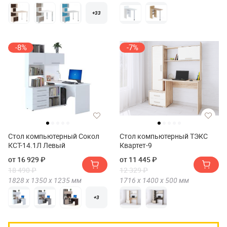
+33
-8%
-7%
Стол компьютерный Сокол
Стол компьютерный ТЭКС
КСТ-14.1Л Левый
Квартет-9
от 16 929 ₽
от 11 445 ₽
18 490 ₽
12 329 ₽
1828 х
1350 х
1235
мм
1716 х
1400 х
500
мм
+3