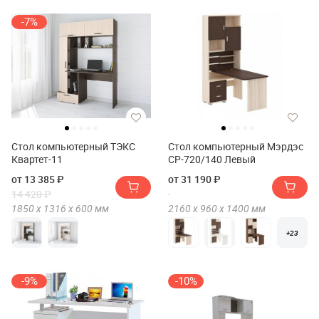
-7%
Стол компьютерный ТЭКС
Стол компьютерный Мэрдэс
Квартет-11
СР-720/140 Левый
от 13 385 ₽
от 31 190 ₽
14 420 ₽
1850 х
1316 х
600
мм
2160 х
960 х
1400
мм
+23
-9%
-10%