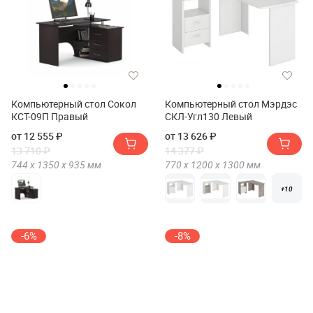
Компьютерный стол Сокол
Компьютерный стол Мэрдэс
КСТ-09П Правый
СКЛ-Угл130 Левый
от 12 555 ₽
от 13 626 ₽
13 710 ₽
14 377 ₽
744 х
1350 х
935
мм
770 х
1200 х
1300
мм
+10
-6%
-8%