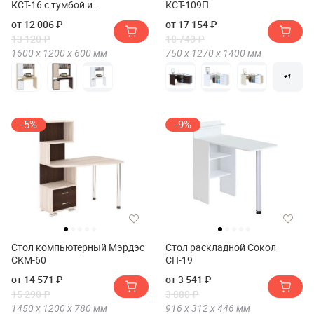
КСТ-16 с тумбой и
КСТ-109П
надстройкой
от 12 006 ₽
от 17 154 ₽
13 120 ₽
18 740 ₽
1600 х
1200 х
600
мм
750 х
1270 х
1400
мм
+1
-5%
-9%
Стол компьютерный Мэрдэс
Стол раскладной Сокол
СКМ-60
СП-19
от 14 571 ₽
от 3 541 ₽
15 290 ₽
3 880 ₽
1450 х
1200 х
780
мм
916 х
312 х
446
мм