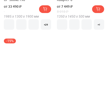
от 33 490 ₽
от 7 449 ₽
8 018 ₽
1985 х
1300 х
1900
мм
1350 х
1450 х
500
мм
+29
+1
-19%
Компьютерный стол
Стол угловой Арника Денвер
Woodville КС-15 левый
от 6 370 ₽
от 18 234 ₽
22 510 ₽
754 х
1090 х
836
мм
1752 х
1427 х
1300
мм