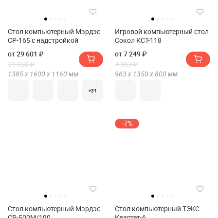
Стол компьютерный Мэрдэс
Игровой компьютерный стол
СР-165 с надстройкой
Сокол КСТ-118
от 29 601 ₽
от 7 249 ₽
31 350 ₽
7 903 ₽
1385 х
1600 х
1160
мм
963 х
1350 х
800
мм
+31
-7%
Стол компьютерный Мэрдэс
Стол компьютерный ТЭКС
СР-500М/190
Квартет-6