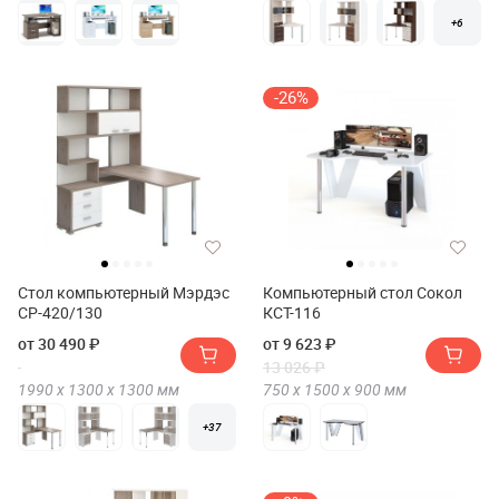
+6
-26%
Стол компьютерный Мэрдэс
Компьютерный стол Сокол
СР-420/130
КСТ-116
от 30 490 ₽
от 9 623 ₽
13 026 ₽
1990 х
1300 х
1300
мм
750 х
1500 х
900
мм
+37