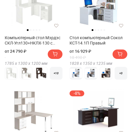
Компьютерный стол Мэрдэс
Стол компьютерный Сокол
СКЛ-Угл130+НКЛХ-130 с
КСТ-14.1П Правый
надстройкой+бокс Правый
от 24 790 ₽
от 16 929 ₽
18 490 ₽
1785 х
1300 х
1200
мм
1828 х
1350 х
1235
мм
+10
+3
-8%