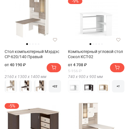
-9%
Стол компьютерный Мэрдэс
Компьютерный угловой стол
СР-620/140 Правый
Сокол КСТ-02
от 40 190 ₽
от 4 708 ₽
5 156 ₽
2160 х
1300 х
1400
мм
740 х
900 х
900
мм
+22
+1
-5%