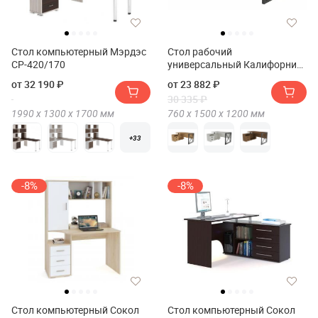
Стол компьютерный Мэрдэс
Стол рабочий
СР-420/170
универсальный Калифорния
Хардвиг СР01
от 32 190 ₽
от 23 882 ₽
30 335 ₽
1990 х
1300 х
1700
мм
760 х
1500 х
1200
мм
+33
-8%
-8%
Стол компьютерный Сокол
Стол компьютерный Сокол