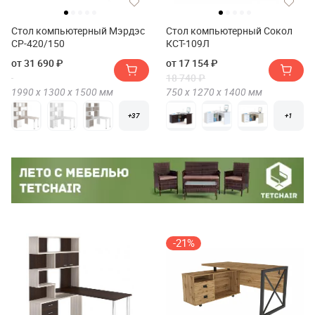
Стол компьютерный Мэрдэс
Стол компьютерный Сокол
СР-420/150
КСТ-109Л
от 31 690 ₽
от 17 154 ₽
18 740 ₽
1990 х
1300 х
1500
мм
750 х
1270 х
1400
мм
+37
+1
-21%