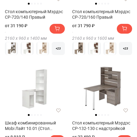
Стол компьютерный Мэрдэс
Стол компьютерный Мэрдэс
СР-720/140 Правый
СР-720/160 Правый
от 31 190 ₽
от 31 790 ₽
2160 х
960 х
1400
мм
2160 х
960 х
1600
мм
+23
+23
Шкаф комбинированный
Стол компьютерный Мэрдэс
Mobi Лайт 10.01 (Стол
СР-132-130 с надстройкой
письменный)
от 8 910 ₽
от 22 490 ₽