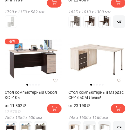
1790 х
1153 х
582
мм
1625 х
1010 х
1300
мм
+25
-8%
Стол компьютерный Сокол
Стол компьютерный Мэрдэс
КСТ-105
СР-165СМ Левый
от 11 502 ₽
от 23 190 ₽
12 570 ₽
750 х
1350 х
600
мм
745 х
1600 х
1160
мм
+14