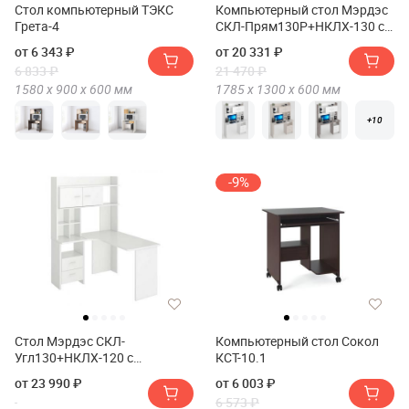
Стол компьютерный ТЭКС
Компьютерный стол Мэрдэс
Грета-4
СКЛ-Прям130Р+НКЛХ-130 с
надстройкой и скругленными
от 6 343 ₽
от 20 331 ₽
углами
6 833 ₽
21 470 ₽
1580 х
900 х
600
мм
1785 х
1300 х
600
мм
+10
-9%
Стол Мэрдэс СКЛ-
Компьютерный стол Сокол
Угл130+НКЛХ-120 с
КСТ-10.1
надстройкой+бокс Левый
от 23 990 ₽
от 6 003 ₽
6 573 ₽