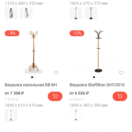
1370 х
480 х
350
мм
1805 х
370 х
370
мм
-4%
-13%
Вешалка напольная RB ВН
Вешалка Sheffilton SHT-CR10
от 7 308 ₽
от 6 026 ₽
7 579 ₽
6 965 ₽
1840 х
610 х
610
мм
1890 х
380 х
380
мм