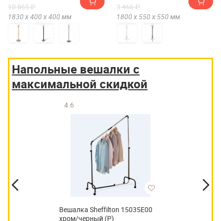
10 865 ₽
3 466 ₽
1830 х
400 х
400
мм
1800 х
550 х
550
мм
Напольные вешалки с
максимальной скидкой
4.6
Вешалка Sheffilton 15035E00
хром/черный (Р)