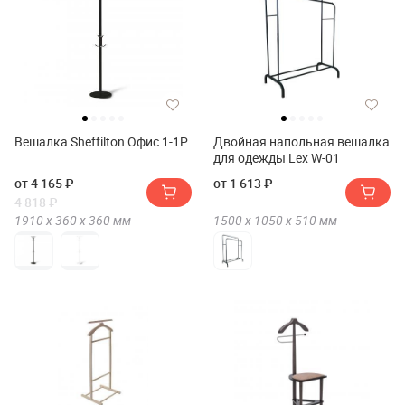
Вешалка Sheffilton Офис 1-1Р
Двойная напольная вешалка
для одежды Lex W-01
от 4 165 ₽
от 1 613 ₽
4 818 ₽
1910 х
360 х
360
мм
1500 х
1050 х
510
мм