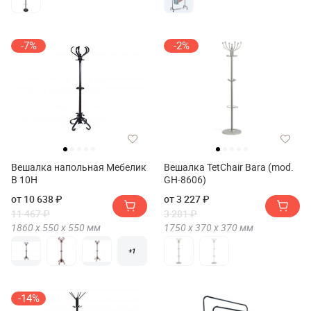
-7%
-2%
Вешалка напольная Мебелик
Вешалка TetChair Bara (mod.
В 10Н
GH-8606)
от 10 638 ₽
от 3 227 ₽
11 467 ₽
3 281 ₽
1860 х
550 х
550
мм
1750 х
370 х
370
мм
+1
-14%