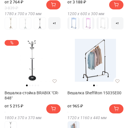
от 2 764 ₽
от 3 188 ₽
3 839 ₽
1780 х
700 х
700
мм
1200 х
600 х
300
мм
+1
+1
%
Вешалка-стойка BRABIX "CR-
Вешалка Sheffilton 15035E00
848"
от 5 215 ₽
от 965 ₽
1800 х
370 х
370
мм
1720 х
1160 х
440
мм