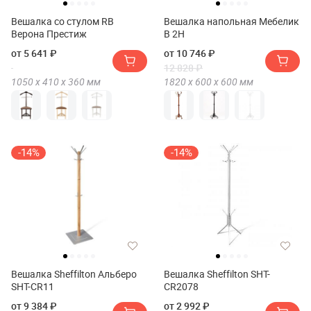
Вешалка со стулом RB
Вешалка напольная Мебелик
Верона Престиж
В 2Н
от 5 641 ₽
от 10 746 ₽
12 828 ₽
1050 х
410 х
360
мм
1820 х
600 х
600
мм
-14%
-14%
Вешалка Sheffilton Альберо
Вешалка Sheffilton SHT-
SHT-CR11
CR2078
от 9 384 ₽
от 2 992 ₽