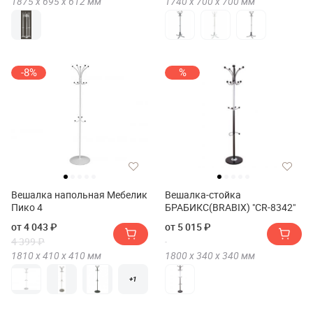
1875 х
695 х
612
мм
1740 х
700 х
700
мм
-8%
%
Вешалка напольная Мебелик
Вешалка-стойка
Пико 4
БРАБИКС(BRABIX) "CR-8342"
от 4 043 ₽
от 5 015 ₽
4 399 ₽
1810 х
410 х
410
мм
1800 х
340 х
340
мм
+1