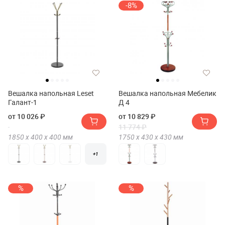
-8%
Вешалка напольная Leset
Вешалка напольная Мебелик
Галант-1
Д 4
от 10 026 ₽
от 10 829 ₽
11 774 ₽
1850 х
400 х
400
мм
1750 х
430 х
430
мм
+1
%
%