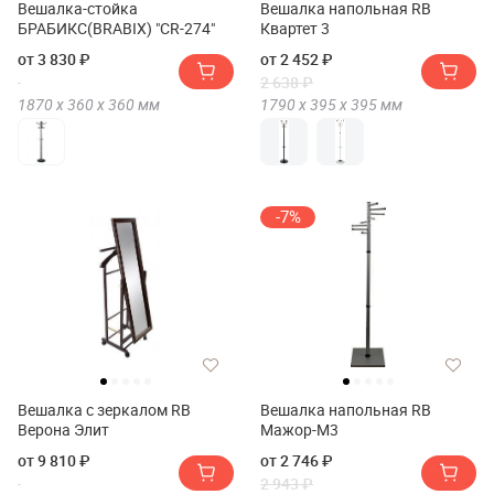
Вешалка-стойка
Вешалка напольная RB
БРАБИКС(BRABIX) "CR-274"
Квартет 3
от 3 830 ₽
от 2 452 ₽
2 638 ₽
1870 х
360 х
360
мм
1790 х
395 х
395
мм
-7%
Вешалка с зеркалом RB
Вешалка напольная RB
Верона Элит
Мажор-М3
от 9 810 ₽
от 2 746 ₽
2 943 ₽