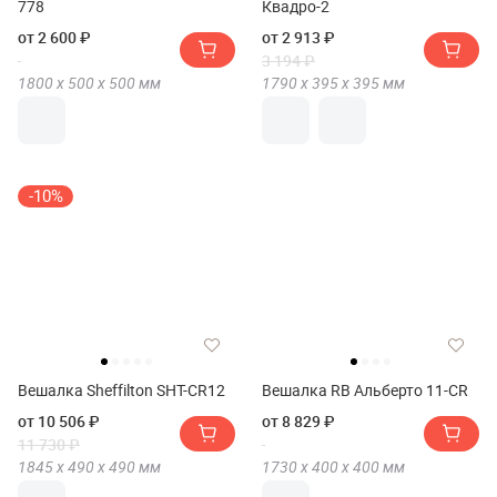
778
Квадро-2
от 2 600 ₽
от 2 913 ₽
3 194 ₽
1800 х
500 х
500
мм
1790 х
395 х
395
мм
-10%
Вешалка Sheffilton SHT-CR12
Вешалка RB Альберто 11-CR
от 10 506 ₽
от 8 829 ₽
11 730 ₽
1845 х
490 х
490
мм
1730 х
400 х
400
мм