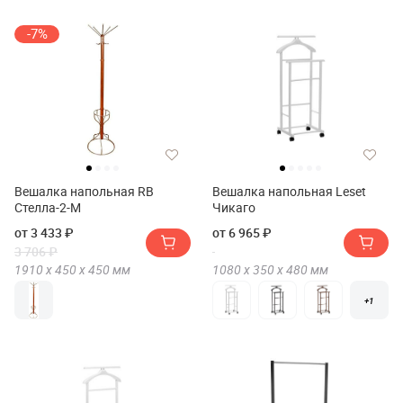
-7%
Вешалка напольная RB
Вешалка напольная Leset
Стелла-2-М
Чикаго
от 3 433 ₽
от 6 965 ₽
3 706 ₽
1910 х
450 х
450
мм
1080 х
350 х
480
мм
+1