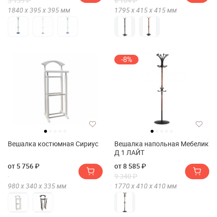
3 139 ₽
6 104 ₽
1840 х
395 х
395
мм
1795 х
415 х
415
мм
-8%
Вешалка костюмная Сириус
Вешалка напольная Мебелик
Д 1 ЛАЙТ
от 5 756 ₽
от 8 585 ₽
9 340 ₽
980 х
340 х
335
мм
1770 х
410 х
410
мм