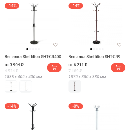
-14%
-14%
Вешалка Sheffilton SHT-CR400
Вешалка Sheffilton SHT-CR9
от 3 904 ₽
от 6 211 ₽
4 524 ₽
7 189 ₽
1835 х
400 х
400
мм
1870 х
380 х
380
мм
-14%
-8%