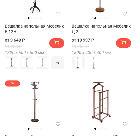
Вешалка напольная Мебелик
Вешалка напольная Мебелик
В 12Н
Д 2
от 9 648 ₽
от 10 997 ₽
11 280 ₽
11 956 ₽
1820 х
500 х
500
мм
1800 х
400 х
400
мм
+3
%