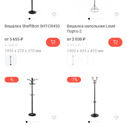
Вешалка Sheffilton SHT-CR450
Вешалка напольная Leset
Порто-2
от 5 655 ₽
от 2 030 ₽
6 540 ₽
2 213 ₽
1855 х
370 х
370
мм
1905 х
455 х
455
мм
%
-7%