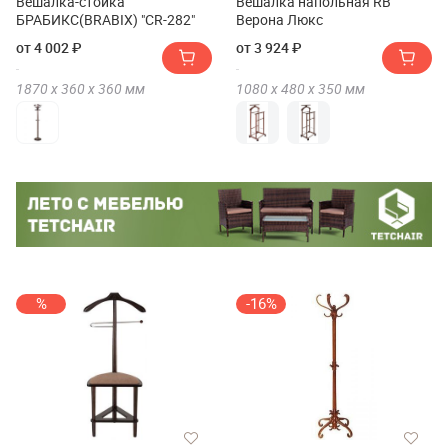
Вешалка-стойка
Вешалка напольная RB
БРАБИКС(BRABIX) "CR-282"
Верона Люкс
от 4 002 ₽
от 3 924 ₽
1870 х
360 х
360
мм
1080 х
480 х
350
мм
%
-16%