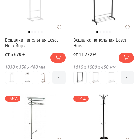
Вешалка напольная Leset
Вешалка напольная Leset
Нью-Йорк
Нова
от 5 670 ₽
от 11 772 ₽
1030 х
350 х
480
мм
1610 х
1000 х
450
мм
+1
+1
-66%
-14%