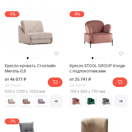
-5%
-9%
Кресло-кровать Столлайн
Кресло STOOL GROUP Кэнди
Мигель-0,8
с подлокотниками
от 46 077 ₽
от 25 741 ₽
48 756 ₽
28 329 ₽
920 х
1200 х
1020
мм
790 х
860 х
790
мм
+2
+5
-3%