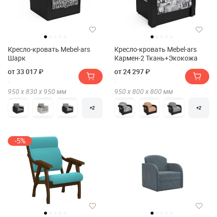
Кресло-кровать Mebel-ars
Кресло-кровать Mebel-ars
Шарк
Кармен-2 Ткань+Экокожа
от 33 017 ₽
от 24 297 ₽
950 х
830 х
950
мм
950 х
800 х
800
мм
+2
+2
-5%