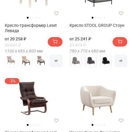
Кресло-трансформер Leset
Кресло STOOL GROUP Стоун
Левада
от 20 258 ₽
от 25 241 ₽
20 841 ₽
29 419 ₽
1100 х
685 х
800
мм
780 х
710 х
680
мм
+1
+1
-3%