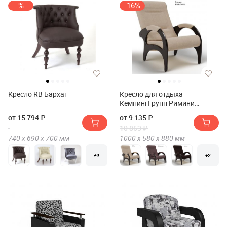
%
-16%
Кресло RB Бархат
Кресло для отдыха
КемпингГрупп Римини
(Ткань)
от 15 794 ₽
от 9 135 ₽
10 863 ₽
740 х
690 х
700
мм
1000 х
580 х
880
мм
+9
+2