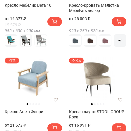
Кресло Мебелик Вега 10
Кресло-кровать Малютка
Mebel-ars велюр
от 14 877 ₽
от 28 003 ₽
15 579 ₽
950 х
630 х
900
мм
920 х
750 х
820
мм
+4
-1%
-23%
Кресло Arsko Флори
Кресло лаунж STOOL GROUP
Royal
от 21 573 ₽
от 16 991 ₽