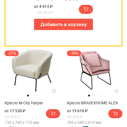
от 4 413 ₽
20 383 ₽
Добавить в корзину
-21%
-39%
Кресло M-City Harper
Кресло BRADEXHOME ALEX
от 17 530 ₽
от 19 610 ₽
22 214 ₽
32 362 ₽
730 х
740 х
770
мм
785 х
680 х
810
мм