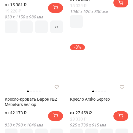
от 15 381 ₽
18 334 ₽
19 228 ₽
1040 х
620 х
830
мм
930 х
1150 х
980
мм
+7
-3%
Кресло-кровать Барон №2
Кресло Arsko Бергер
Mebel-ars велюр
от 42 173 ₽
от 27 459 ₽
28 330 ₽
830 х
790 х
1040
мм
925 х
730 х
915
мм