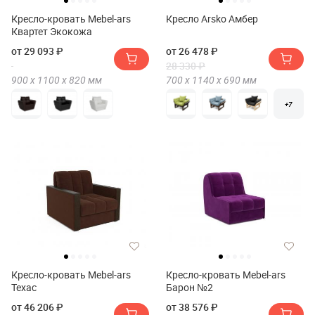
Кресло-кровать Mebel-ars
Кресло Arsko Амбер
Квартет Экокожа
от 29 093 ₽
от 26 478 ₽
28 330 ₽
900 х
1100 х
820
мм
700 х
1140 х
690
мм
+7
Кресло-кровать Mebel-ars
Кресло-кровать Mebel-ars
Техас
Барон №2
от 46 206 ₽
от 38 576 ₽