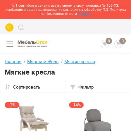
С 1 сентября в связи с вступлением в силу поправки № 156-ФЗ,
необходимо ваше подтверждение согласия на обработку ПД. Политика
конфиденциальности
здесь>>
0
0
Главная
Мягкая мебель
Мягкие кресла
Мягкие кресла
Сортировать
Фильтр
-3%
-14%