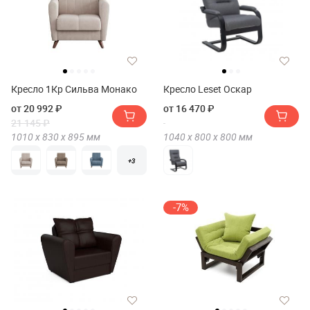
Кресло 1Кр Сильва Монако
Кресло Leset Оскар
от 20 992 ₽
от 16 470 ₽
21 145 ₽
1010 х
830 х
895
мм
1040 х
800 х
800
мм
+3
-7%