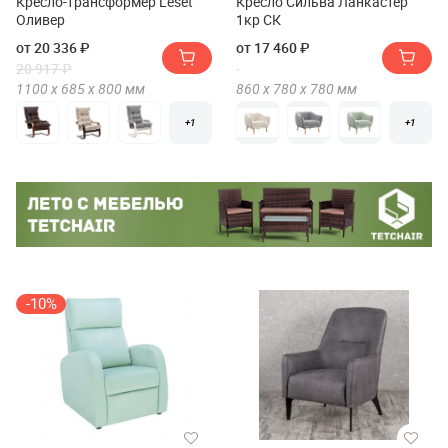
Кресло-трансформер Leset
Кресло Сильва Ланкастер
Оливер
1кр СК
от 20 336 ₽
от 17 460 ₽
20 917 ₽
1100 х
685 х
800
мм
860 х
780 х
780
мм
+1
+1
-10%