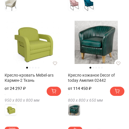
Кресло-кровать Mebel-ars
Кресло кожаное Decor of
Кармен-2 Ткань
today Амелия 02442
от 24 297 ₽
от 114 450 ₽
950 х
800 х
800
мм
800 х
800 х
650
мм