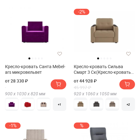
-2%
Кресло-кровать Санта Mebel-
Кресло-кровать Сильва
ars микровельвет
Смарт 3 Ск(Кресло-кровать
Сильва SMART 3 СК)
от 28 330 ₽
от 44 928 ₽
45 997 ₽
900 х
1030 х
820
мм
920 х
1060 х
1050
мм
+1
+2
-1%
%