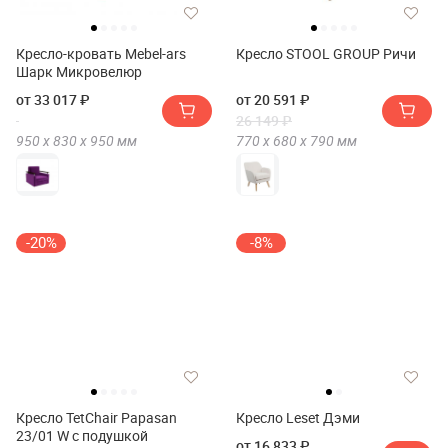
Кресло-кровать Mebel-ars
Кресло STOOL GROUP Ричи
Шарк Микровелюр
от 33 017 ₽
от 20 591 ₽
26 149 ₽
950 х
830 х
950
мм
770 х
680 х
790
мм
-20%
-8%
Кресло TetChair Papasan
Кресло Leset Дэми
23/01 W с подушкой
от 16 833 ₽