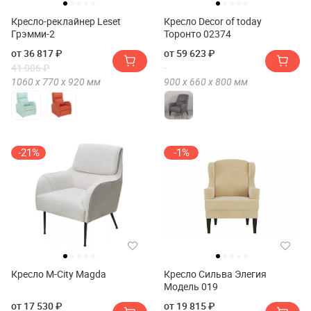
Кресло-реклайнер Leset
Кресло Decor of today
Грэмми-2
Торонто 02374
от 36 817 ₽
от 59 623 ₽
41 006 ₽
1060 х
770 х
920
мм
900 х
660 х
800
мм
-21%
-1%
Кресло M-City Magda
Кресло Сильва Элегия
Модель 019
от 17 530 ₽
от 19 815 ₽