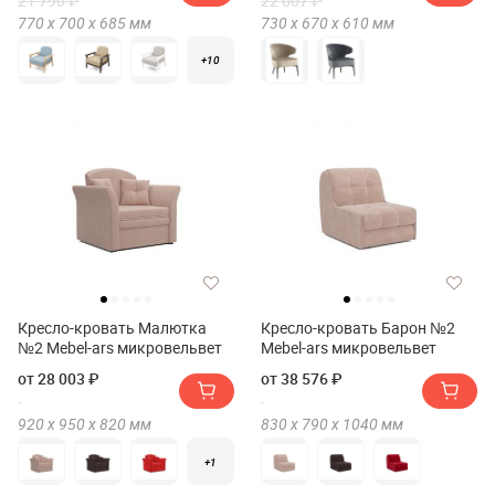
21 790 ₽
22 007 ₽
770 х
700 х
685
мм
730 х
670 х
610
мм
+10
Кресло-кровать Малютка
Кресло-кровать Барон №2
№2 Mebel-ars микровельвет
Mebel-ars микровельвет
от 28 003 ₽
от 38 576 ₽
920 х
950 х
820
мм
830 х
790 х
1040
мм
+1