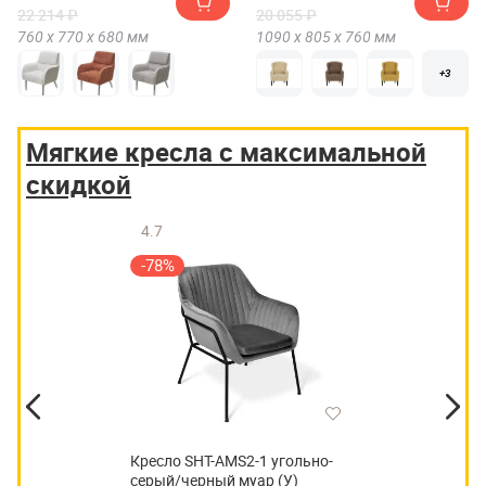
22 214 ₽
20 055 ₽
760 х
770 х
680
мм
1090 х
805 х
760
мм
+3
Мягкие кресла с максимальной
скидкой
4.7
-78%
Кресло SHT-AMS2-1 угольно-
серый/черный муар (У)