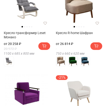
Кресло-трансформер Leset
Кресло R-home Шафран
Монако
от 20 258 ₽
от 26 814 ₽
20 972 ₽
1100 х
685 х
800
мм
750 х
660 х
620
мм
-21%