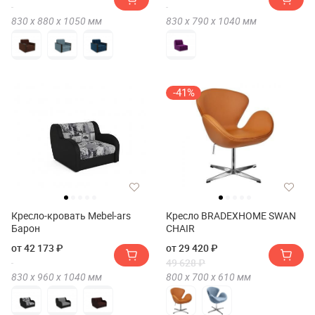
830 х
880 х
1050
мм
830 х
790 х
1040
мм
-41%
Кресло-кровать Mebel-ars
Кресло BRADEXHOME SWAN
Барон
CHAIR
от 42 173 ₽
от 29 420 ₽
49 628 ₽
830 х
960 х
1040
мм
800 х
700 х
610
мм