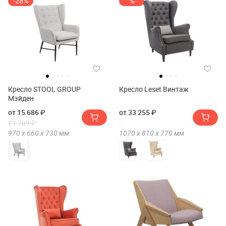
-28%
%
Кресло STOOL GROUP
Кресло Leset Винтаж
Мэйден
от 15 686 ₽
от 33 255 ₽
21 789 ₽
970 х
660 х
730
мм
1070 х
810 х
770
мм