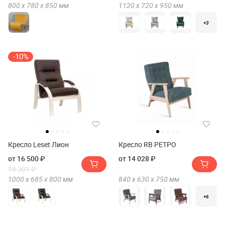
800 х
780 х
850
мм
1120 х
720 х
950
мм
+3
-10%
Кресло Leset Лион
Кресло RB РЕТРО
от 16 500 ₽
от 14 028 ₽
18 301 ₽
1000 х
685 х
800
мм
840 х
630 х
750
мм
+6