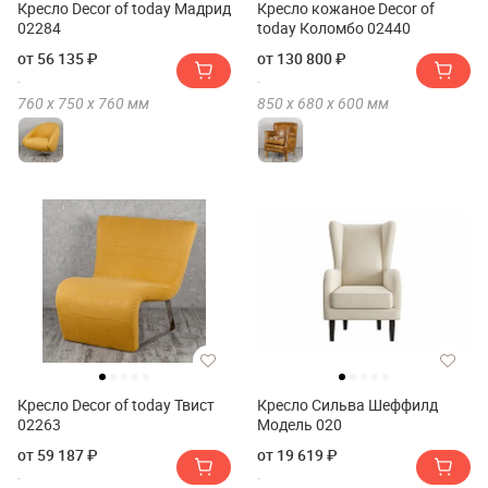
Кресло Decor of today Мадрид
Кресло кожаное Decor of
02284
today Коломбо 02440
от 56 135 ₽
от 130 800 ₽
760 х
750 х
760
мм
850 х
680 х
600
мм
Кресло Decor of today Твист
Кресло Сильва Шеффилд
02263
Модель 020
от 59 187 ₽
от 19 619 ₽