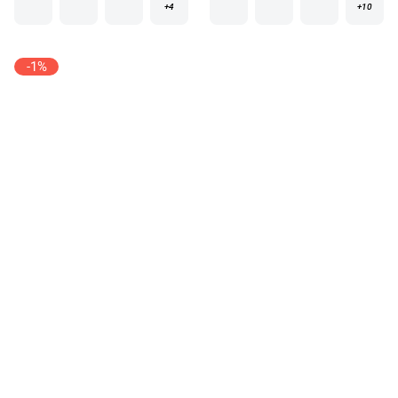
+4
+10
-1%
Кресло Сильва Токио Модель
Кресло-кровать Малютка
018(Кресло Сильва Токио
№2 Mebel-ars вельвет
Модель 018)
(бархат)
от 21 777 ₽
от 28 330 ₽
22 017 ₽
1100 х
720 х
870
мм
920 х
950 х
820
мм
+3
+1