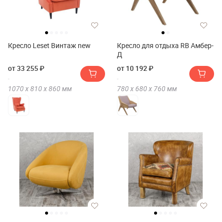
Кресло Leset Винтаж new
Кресло для отдыха RB Амбер-
Д
от 33 255 ₽
от 10 192 ₽
1070 х
810 х
860
мм
780 х
680 х
760
мм