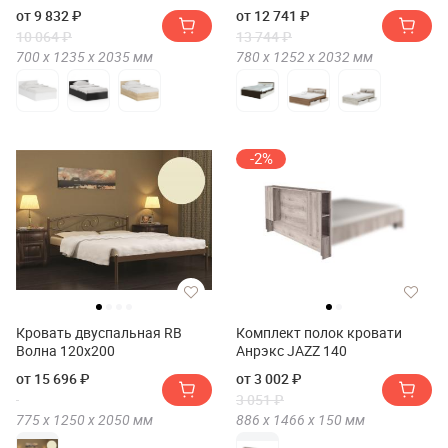
ящиками
от 9 832 ₽
от 12 741 ₽
10 064 ₽
13 744 ₽
700 х
1235 х
2035
мм
780 х
1252 х
2032
мм
-2%
Кровать двуспальная RB
Комплект полок кровати
Волна 120х200
Анрэкс JAZZ 140
от 15 696 ₽
от 3 002 ₽
3 051 ₽
775 х
1250 х
2050
мм
886 х
1466 х
150
мм