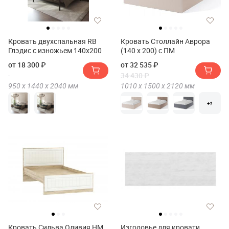
Кровать двухспальная RB
Кровать Столлайн Аврора
Глэдис с изножьем 140х200
(140 х 200) с ПМ
от 18 300 ₽
от 32 535 ₽
34 430 ₽
950 х
1440 х
2040
мм
1010 х
1500 х
2120
мм
+1
Кровать Сильва Оливия НМ
Изголовье для кровати