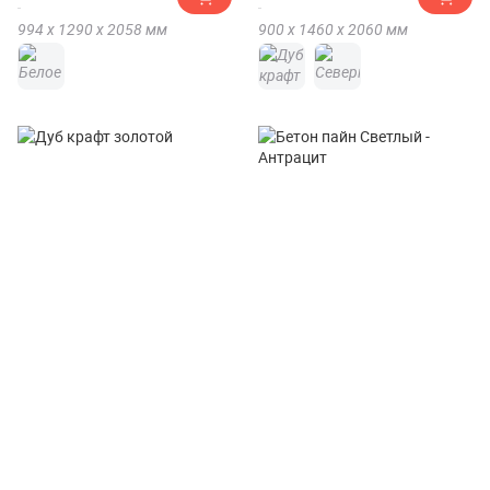
994 х
1290 х
2058
мм
900 х
1460 х
2060
мм
Кровать Компасс (Compass)
Кровать двойная Фант Ольга
Виктория ВИ-37 (1400x1900)
5 - 1200х2000 без
основания(Кровать двойная
от 46 401 ₽
от 11 693 ₽
FANT Ольга 5 - 1200х2000 без
основания)
900 х
1486 х
1970
мм
896 х
1270 х
2000
мм