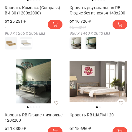
Кровать Компасс (Compass)
Кровать двухспальная RB
ВИ-30 (1200x2000)
Глэдис без изножья 140х200
от 25 251 ₽
от 16 726 ₽
16 732 ₽
900 х
1266 х
2060
мм
950 х
1440 х
2040
мм
Кровать RB Глэдис + изножье
Кровать RB ШАРМ 120
120х200
от 18 300 ₽
от 15 696 ₽