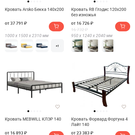
Кровать Arsko Бекка 140x200
Кровать RB Глэдис 120х200
без изножья
от 37 791 ₽
от 16 726 ₽
16 732 ₽
1000 х
1500 х
2310
мм
950 х
1240 х
2040
мм
+1
Кровать MEBWILL КЛЭР 140
Кровать Форвард Фортуна 4
Лайт 140
от 16 893 ₽
от 23 383 ₽