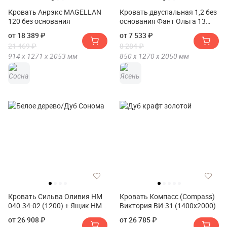
Кровать Анрэкс MAGELLAN
Кровать двуспальная 1,2 без
120 без основания
основания Фант Ольга 13
ЛДСП(Кровать двуспальная
от 18 389 ₽
от 7 533 ₽
1,2 без основания FANT
21 469 ₽
8 284 ₽
Ольга 13 ЛДСП)
914 х
1271 х
2053
мм
850 х
1270 х
2050
мм
Кровать Сильва Оливия НМ
Кровать Компасс (Compass)
040.34-02 (1200) + Ящик НМ
Виктория ВИ-31 (1400x2000)
040.39-02
от 26 908 ₽
от 26 785 ₽