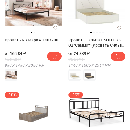
Кровать RB Мираж 140х200
Кровать Сильва НМ 011.75-
02 "Саммит"(Кровать Сильва
НМ 011.75-02 "Summit")
от 16 284 ₽
от 24 839 ₽
16 350 ₽
26 599 ₽
950 х
1450 х
2050
мм
1140 х
1606 х
2044
мм
-10%
-19%