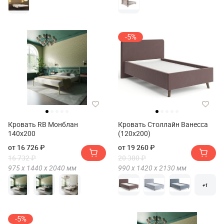
-5%
Кровать RB Монблан
Кровать Столлайн Ванесса
140х200
(120х200)
от 16 726 ₽
от 19 260 ₽
16 732 ₽
20 380 ₽
975 х
1440 х
2040
мм
990 х
1420 х
2130
мм
+1
-5%