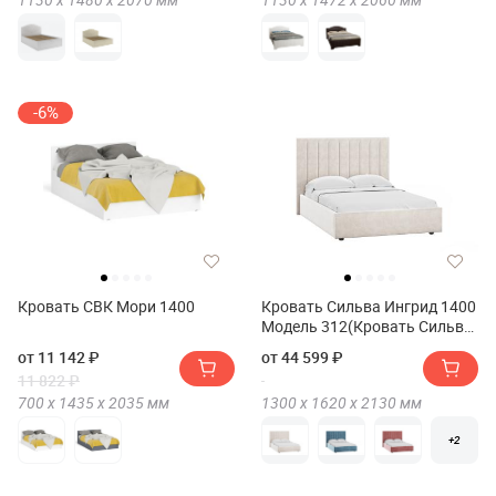
-6%
Кровать СВК Мори 1400
Кровать Сильва Ингрид 1400
Модель 312(Кровать Сильва
Ingrid 1400 Модель 312)
от 11 142 ₽
от 44 599 ₽
11 822 ₽
700 х
1435 х
2035
мм
1300 х
1620 х
2130
мм
+2