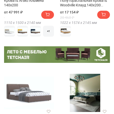
Кровать Arsko Альмена
Полутораспальная кровать
140x200
Woodville Клауд 140х200
парящая
от 47 991 ₽
от 17 154 ₽
20 460 ₽
1110 х
1500 х
2140
мм
1022 х
1574 х
2145
мм
+1