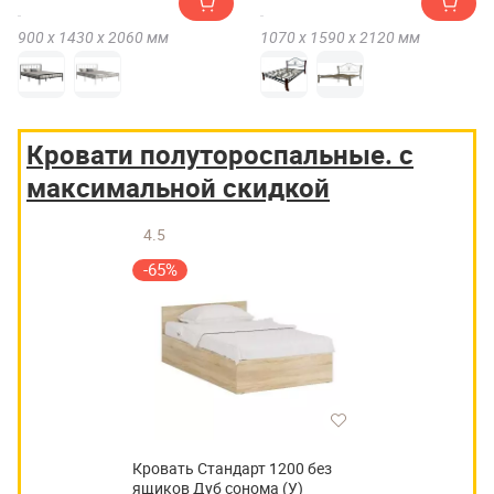
900 х
1430 х
2060
мм
1070 х
1590 х
2120
мм
Кровати полутороспальные. с
максимальной скидкой
4.5
-65%
Кровать Стандарт 1200 без
ящиков Дуб сонома (У)