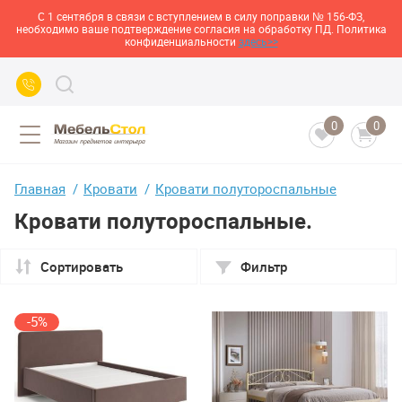
С 1 сентября в связи с вступлением в силу поправки № 156-ФЗ,
необходимо ваше подтверждение согласия на обработку ПД. Политика
конфиденциальности
здесь>>
0
0
Главная
Кровати
Кровати полутороспальные
Кровати полутороспальные.
Сортировать
Фильтр
-5%