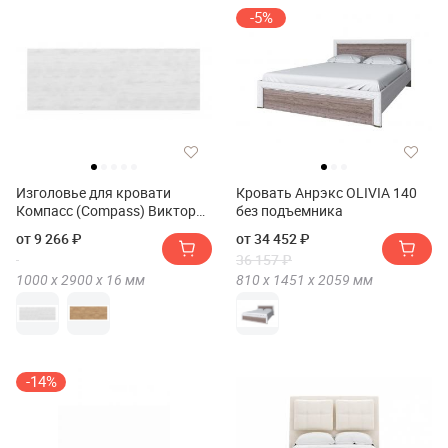
-5%
Изголовье для кровати
Кровать Анрэкс OLIVIA 140
Компасс (Compass) Виктория
без подъемника
ВИ-26
от 9 266 ₽
от 34 452 ₽
36 157 ₽
1000 х
2900 х
16
мм
810 х
1451 х
2059
мм
-14%