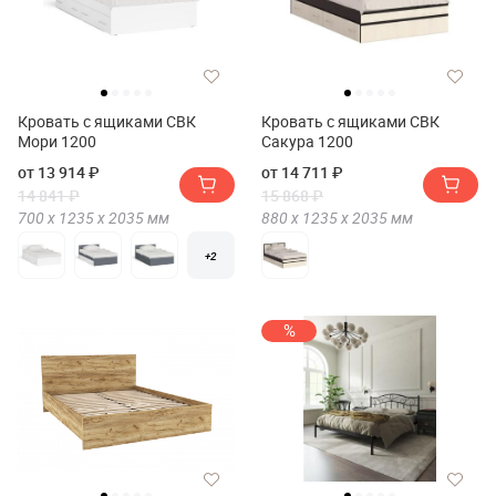
Кровать с ящиками СВК
Кровать с ящиками СВК
Мори 1200
Сакура 1200
от 13 914 ₽
от 14 711 ₽
14 841 ₽
15 868 ₽
700 х
1235 х
2035
мм
880 х
1235 х
2035
мм
+2
%