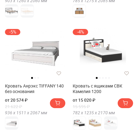
903 х
1260 х
2060
мм
785 х
1275 х
2085
мм
-5%
-4%
Кровать Анрэкс TIFFANY 140
Кровать с ящиками СВК
без основания
Камелия 1200
от 20 574 ₽
от 15 020 ₽
21 622 ₽
15 595 ₽
936 х
1511 х
2067
мм
782 х
1235 х
2170
мм