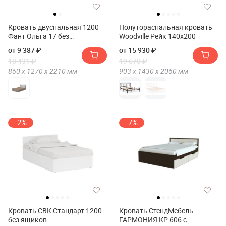
Кровать двуспальная 1200
Полутораспальная кровать
Фант Ольга 17 без
Woodville Рейк 140х200
основания(Кровать
от 9 387 ₽
от 15 930 ₽
двуспальная 1200 FANT
10 431 ₽
19 670 ₽
Ольга 17 без основания)
860 х
1270 х
2210
мм
903 х
1430 х
2060
мм
-2%
-7%
Кровать СВК Стандарт 1200
Кровать СтендМебель
без ящиков
ГАРМОНИЯ КР 606 с