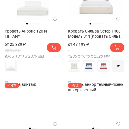
Кровать Анрэкс 120 N
Кровать Сильва Эстер 1400
TIFFANY
Модель 311(Кровать Сильва
Ester 1400 Модель 311)
от 25 839 ₽
от 47 199 ₽
30 199 ₽
936 х
1311 х
2079
мм
1235 х
1640 х
2320
мм
+2
-14%
-9%