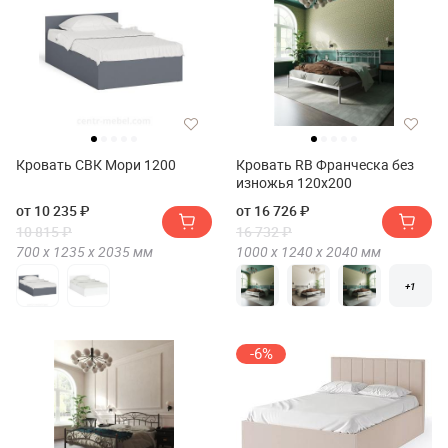
Кровать СВК Мори 1200
Кровать RB Франческа без
изножья 120х200
от 10 235 ₽
от 16 726 ₽
10 815 ₽
16 732 ₽
700 х
1235 х
2035
мм
1000 х
1240 х
2040
мм
+1
-6%