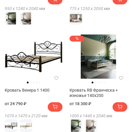
950 х
1240 х
2040
мм
775 х
1250 х
2050
мм
%
Кровать Венера 1 1400
Кровать RB Франческа +
изножье 140х200
от 24 790 ₽
от 18 300 ₽
1070 х
1470 х
2120
мм
1000 х
1440 х
2040
мм