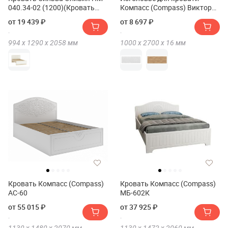
040.34-02 (1200)(Кровать
Компасс (Compass) Виктория
Сильва Оливия НМ 040.34-02
ВИ-25
от 19 439 ₽
от 8 697 ₽
(1200))
994 х
1290 х
2058
мм
1000 х
2700 х
16
мм
Кровать Компасс (Compass)
Кровать Компасс (Compass)
АС-60
МБ-602К
от 55 015 ₽
от 37 925 ₽
1130 х
1480 х
2070
мм
1130 х
1472 х
2060
мм