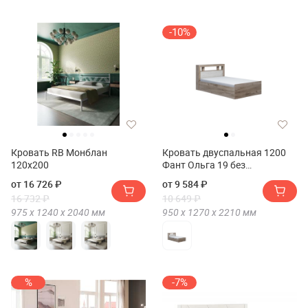
-10%
Кровать RB Монблан
Кровать двуспальная 1200
120х200
Фант Ольга 19 без
основания(Кровать
от 16 726 ₽
от 9 584 ₽
двуспальная 1200 FANT
16 732 ₽
10 649 ₽
Ольга 19 без основания)
975 х
1240 х
2040
мм
950 х
1270 х
2210
мм
%
-7%