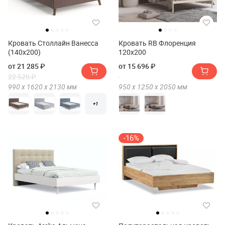
Кровать Столлайн Ванесса
Кровать RB Флоренция
(140х200)
120х200
от 21 285 ₽
от 15 696 ₽
22 520 ₽
990 х
1620 х
2130
мм
950 х
1250 х
2050
мм
+1
-16%