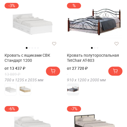
-3%
%
Кровать с ящиками СВК
Кровать полутороспальная
Стандарт 1200
TetChair АТ-803
от 13 437 ₽
от 27 720 ₽
13 889 ₽
700 х
1235 х
2035
мм
910 х
1200 х
2000
мм
-6%
-7%