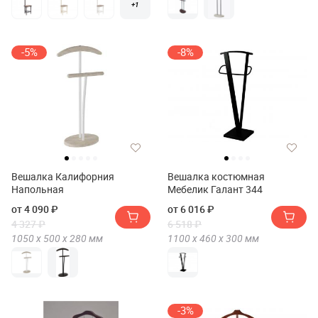
+1
-5%
-8%
Вешалка Калифорния
Вешалка костюмная
Напольная
Мебелик Галант 344
от 4 090 ₽
от 6 016 ₽
4 327 ₽
6 518 ₽
1050 х
500 х
280
мм
1100 х
460 х
300
мм
-3%