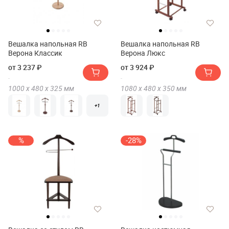
Вешалка напольная RB
Вешалка напольная RB
Верона Классик
Верона Люкс
от 3 237 ₽
от 3 924 ₽
1000 х
480 х
325
мм
1080 х
480 х
350
мм
+1
%
-28%