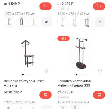
от 4 549 ₽
от 2 439 ₽
3 387 ₽
1070 х
370 х
350
мм
1020 х
470 х
240
мм
+2
+2
-8%
Вешалка со стулом Leset
Вешалка костюмная
Атланта
Мебелик Галант 333
от 10 732 ₽
от 7 965 ₽
8 649 ₽
1050 х
360 х
410
мм
1070 х
450 х
280
мм