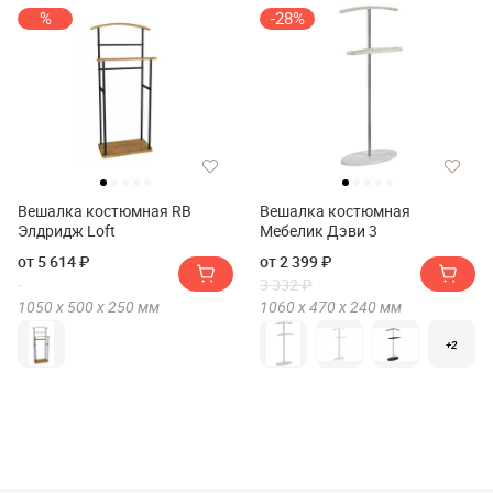
%
-28%
Вешалка костюмная RB
Вешалка костюмная
Элдридж Loft
Мебелик Дэви 3
от 5 614 ₽
от 2 399 ₽
3 332 ₽
1050 х
500 х
250
мм
1060 х
470 х
240
мм
+2