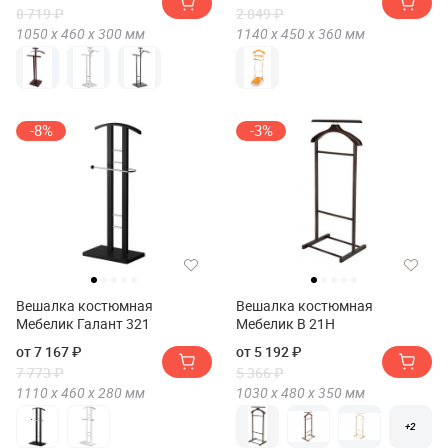
8 719 ₽
2 849 ₽
1050 х
460 х
300
мм
1140 х
450 х
360
мм
-8%
-3%
Вешалка костюмная
Вешалка костюмная
Мебелик Галант 321
Мебелик В 21Н
от 7 167 ₽
от 5 192 ₽
7 773 ₽
5 366 ₽
1110 х
460 х
280
мм
1030 х
480 х
350
мм
+2