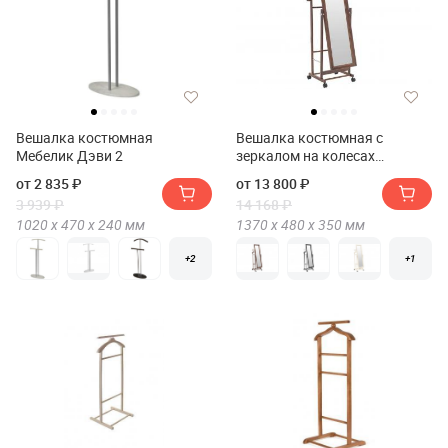
Вешалка костюмная
Вешалка костюмная с
Мебелик Дэви 2
зеркалом на колесах
Мебелик В 24Н
от 2 835 ₽
от 13 800 ₽
3 939 ₽
14 168 ₽
1020 х
470 х
240
мм
1370 х
480 х
350
мм
+2
+1