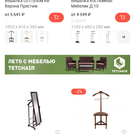
Вешалка со стулом RB
Вешалка костюмная
Верона Престиж
Мебелик Д 10
от 5 641 ₽
от 4 549 ₽
6 320 ₽
1050 х
410 х
360
мм
1100 х
460 х
280
мм
+2
-3%