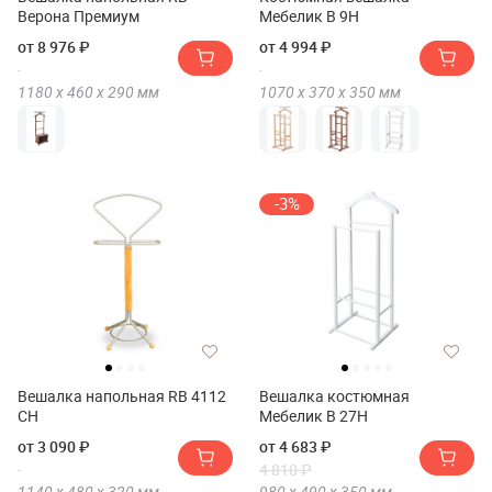
Верона Премиум
Мебелик В 9Н
от 8 976 ₽
от 4 994 ₽
1180 х
460 х
290
мм
1070 х
370 х
350
мм
-3%
Вешалка напольная RB 4112
Вешалка костюмная
CH
Мебелик В 27Н
от 3 090 ₽
от 4 683 ₽
4 810 ₽
1140 х
480 х
320
мм
980 х
490 х
350
мм