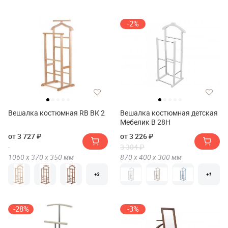
-2%
Вешалка костюмная RB ВК 2
Вешалка костюмная детская
Мебелик В 28Н
от 3 727 ₽
от 3 226 ₽
3 304 ₽
1060 х
370 х
350
мм
870 х
400 х
300
мм
+3
+1
-28%
-3%