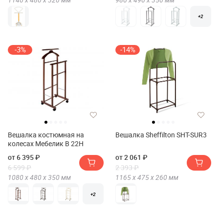
+2
-3%
-14%
Вешалка костюмная на
Вешалка Sheffilton SHT-SUR3
колесах Мебелик В 22Н
от 6 395 ₽
от 2 061 ₽
6 599 ₽
2 393 ₽
1080 х
480 х
350
мм
1165 х
475 х
260
мм
+2