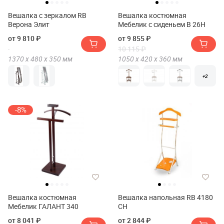
Вешалка с зеркалом RB
Вешалка костюмная
Верона Элит
Мебелик с сиденьем В 26Н
от 9 810 ₽
от 9 855 ₽
10 115 ₽
1370 х
480 х
350
мм
1050 х
420 х
360
мм
+2
-8%
Вешалка костюмная
Вешалка напольная RB 4180
Мебелик ГАЛАНТ 340
CH
от 8 041 ₽
от 2 844 ₽