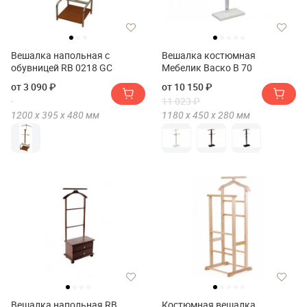
Вешалка напольная с
Вешалка костюмная
обувницей RB 0218 GC
Мебелик Васко В 70
от 3 090 ₽
от 10 150 ₽
11 023 ₽
1200 х
395 х
480
мм
1180 х
450 х
280
мм
Вешалка напольная RB
Костюмная вешалка