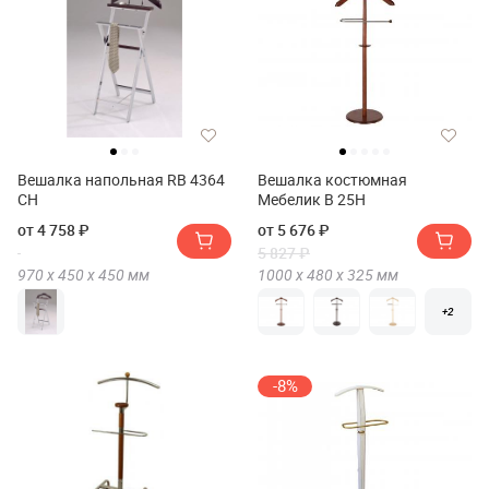
Вешалка напольная RB 4364
Вешалка костюмная
СН
Мебелик В 25Н
от 4 758 ₽
от 5 676 ₽
5 827 ₽
970 х
450 х
450
мм
1000 х
480 х
325
мм
+2
-8%