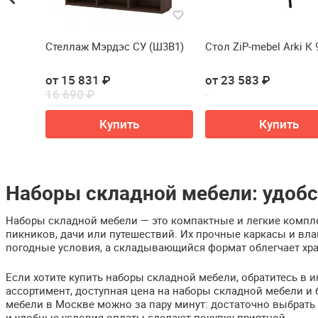
l-ars
Стеллаж Мэрдэс СУ (Ш3В1)
Стол ZiP-mebel Arki К 
от 15 831 ₽
от 23 583 ₽
16 690 ₽
Купить
Купить
Наборы складной мебели: удобс
Наборы складной мебели — это компактные и легкие компле
пикников, дачи или путешествий. Их прочные каркасы и в
погодные условия, а складывающийся формат облегчает хра
Если хотите купить наборы складной мебели, обратитесь в ин
ассортимент, доступная цена на наборы складной мебели и 
мебели в Москве можно за пару минут: достаточно выбрать 
и удобные условия оплаты сделают покупку приятной.