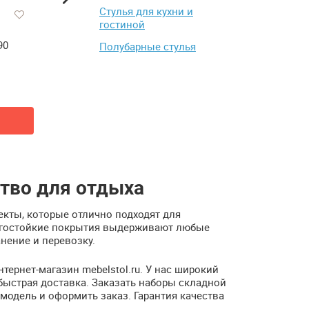
Стулья для кухни и
гостиной
90
Диван-аккордеон Mebel-ars
Стеллаж Мэрдэс СУ (
Полубарные стулья
Аккордеон №2 140 см
от 31 164 ₽
от 15 831 ₽
16 690 ₽
Купить
Купить
тво для отдыха
кты, которые отлично подходят для
лагостойкие покрытия выдерживают любые
нение и перевозку.
тернет-магазин mebelstol.ru. У нас широкий
быстрая доставка. Заказать наборы складной
модель и оформить заказ. Гарантия качества