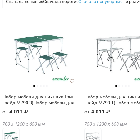
Сначала дешевые
Сначала дорогие
Сначала популярные
По разм
Набор мебели для пикника Грин
Набор мебели для пикни
Глейд M790-3(Набор мебели для
Глейд M790-1(Набор меб
пикника Green Glade M790-3)
пикника Green Glade M79
от 4 011 ₽
от 4 011 ₽
700 х
1200 х
600
мм
700 х
1200 х
600
мм