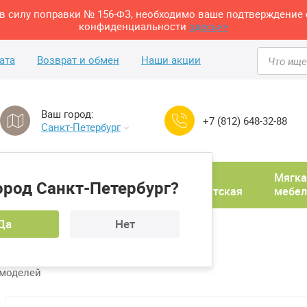
м в силу поправки № 156-ФЗ, необходимо ваше подтверждение 
конфиденциальности
здесь>>
ата
Возврат и обмен
Наши акции
Ваш город:
+7 (812) 648-32-88
Санкт-Петербург
Домашний
Мягка
ород Санкт-Петербург?
ня
кабинет
Прихожая
Детская
мебел
Да
Нет
кладной мебели
 моделей