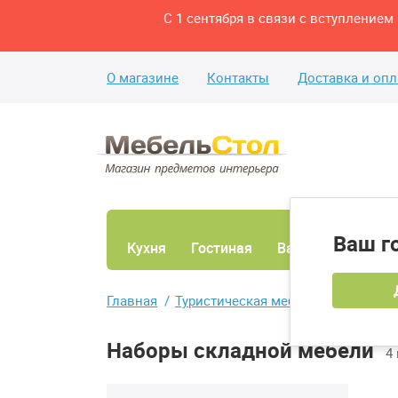
С 1 сентября в связи с вступление
О магазине
Контакты
Доставка и опл
Ваш г
Кухня
Гостиная
Ванная
Спаль
Главная
Туристическая мебель
Наборы с
Наборы складной мебели
4