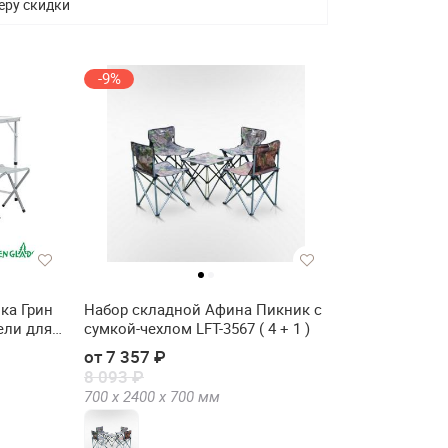
еру скидки
-9%
ка Грин
Набор складной Афина Пикник с
ели для
сумкой-чехлом LFT-3567 ( 4 + 1 )
0-1)
от 7 357 ₽
8 093 ₽
700 х
2400 х
700
мм