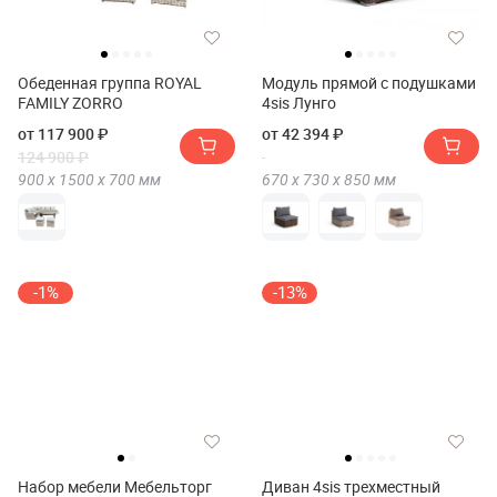
Обеденная группа ROYAL
Модуль прямой с подушками
FAMILY ZORRO
4sis Лунго
от 117 900 ₽
от 42 394 ₽
124 900 ₽
900 х
1500 х
700
мм
670 х
730 х
850
мм
-1%
-13%
Набор мебели Мебельторг
Диван 4sis трехместный