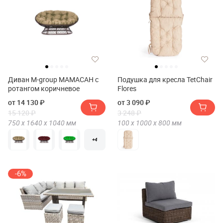
Диван M-group МАМАСАН с
Подушка для кресла TetChair
ротангом коричневое
Flores
от 14 130 ₽
от 3 090 ₽
15 120 ₽
3 248 ₽
750 х
1640 х
1040
мм
100 х
1000 х
800
мм
+4
-6%