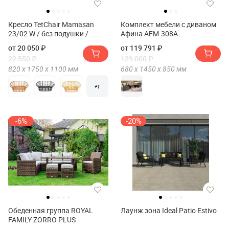
Кресло TetChair Mamasan
Комплект мебели с диваном
23/02 W / без подушки /
Афина AFM-308A
от 20 050 ₽
от 119 791 ₽
22 550 ₽
129 000 ₽
820 х
1750 х
1100
мм
680 х
1450 х
850
мм
+1
-6%
-20%
Обеденная группа ROYAL
Лаунж зона Ideal Patio Estivo
FAMILY ZORRO PLUS