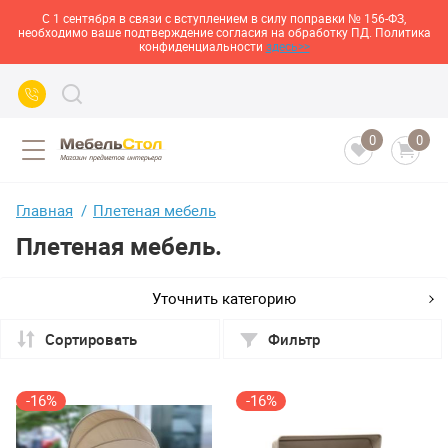
С 1 сентября в связи с вступлением в силу поправки № 156-ФЗ,
необходимо ваше подтверждение согласия на обработку ПД. Политика
конфиденциальности
здесь>>
0
0
Главная
Плетеная мебель
Плетеная мебель.
Уточнить категорию
Сортировать
Фильтр
-16%
-16%