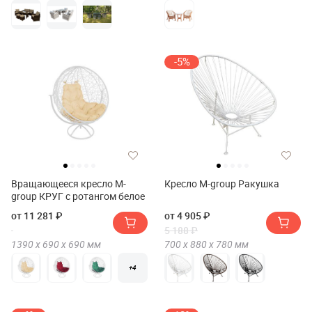
-5%
Вращающееся кресло M-
Кресло M-group Ракушка
group КРУГ с ротангом белое
от 11 281 ₽
от 4 905 ₽
5 188 ₽
1390 х
690 х
690
мм
700 х
880 х
780
мм
+4