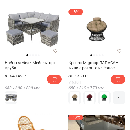
-5%
Набор мебели Мебельторг
Кресло M-group ПАПАСАН
Аруба
мини с ротангом чёрное
от 64 145 ₽
от 7 259 ₽
7 630 ₽
680 х
800 х
800
мм
680 х
810 х
770
мм
+4
-17%