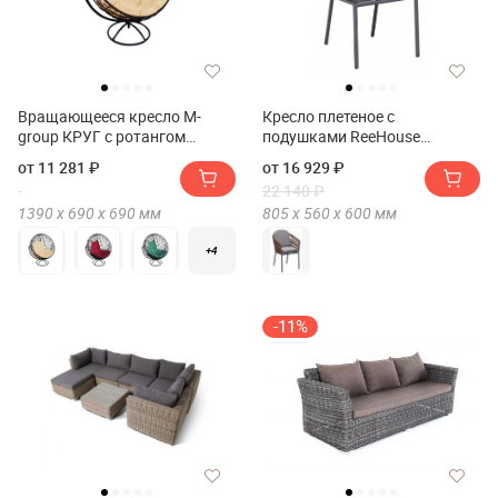
Вращающееся кресло M-
Кресло плетеное с
group КРУГ с ротангом
подушками ReeHouse
чёрное
Favorita
от 11 281 ₽
от 16 929 ₽
22 140 ₽
1390 х
690 х
690
мм
805 х
560 х
600
мм
+4
-11%