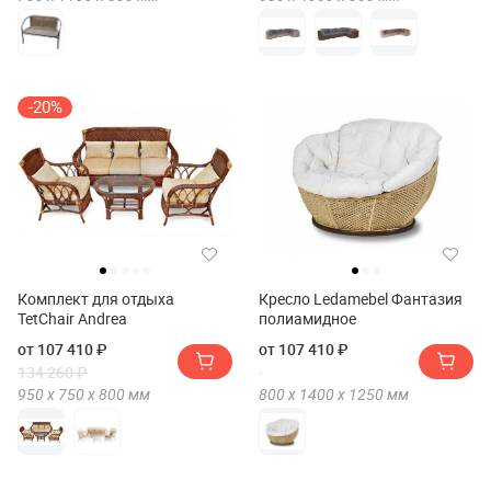
-20%
Комплект для отдыха
Кресло Ledamebel Фантазия
TetChair Andrea
полиамидное
от 107 410 ₽
от 107 410 ₽
134 260 ₽
950 х
750 х
800
мм
800 х
1400 х
1250
мм