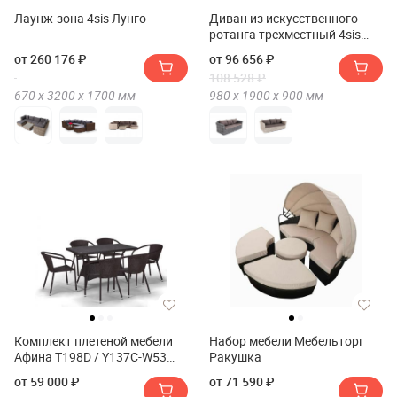
Лаунж-зона 4sis Лунго
Диван из искусственного
ротанга трехместный 4sis
Капучино
от 260 176 ₽
от 96 656 ₽
108 528 ₽
670 х
3200 х
1700
мм
980 х
1900 х
900
мм
Комплект плетеной мебели
Набор мебели Мебельторг
Афина T198D / Y137C-W53
Ракушка
6Пкс(6Pcs)
от 59 000 ₽
от 71 590 ₽