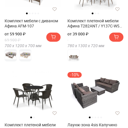
Комплект мебели с диваном
Комплект плетеной мебели
Афина AFM-107
Афина T282ANT / Y137C-W56
4Пкс(4Pcs)
от 59 900 ₽
от 39 000 ₽
69 900 ₽
700 х
1200 х
700
мм
780 х
1300 х
720
мм
-10%
Комплект плетеной мебели
Лаунж-зона 4sis Капучино