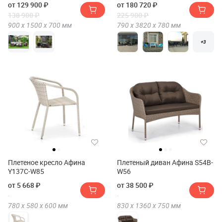
от 129 900 ₽
от 180 720 ₽
138 900 ₽
225 900 ₽
900 х
1500 х
700
мм
790 х
3820 х
780
мм
+3
Плетеное кресло Афина
Плетеный диван Афина S54B-
Y137C-W85
W56
от 5 668 ₽
от 38 500 ₽
780 х
580 х
600
мм
830 х
1360 х
750
мм