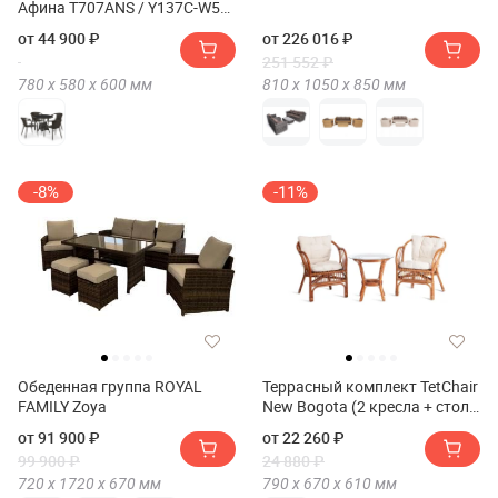
Афина T707ANS / Y137C-W53
4Пкс(4Pcs)
от 44 900 ₽
от 226 016 ₽
251 552 ₽
780 х
580 х
600
мм
810 х
1050 х
850
мм
-8%
-11%
Обеденная группа ROYAL
Террасный комплект TetChair
FAMILY Zoya
New Bogota (2 кресла + стол)
/с подушками/
от 91 900 ₽
от 22 260 ₽
99 900 ₽
24 880 ₽
720 х
1720 х
670
мм
790 х
670 х
610
мм