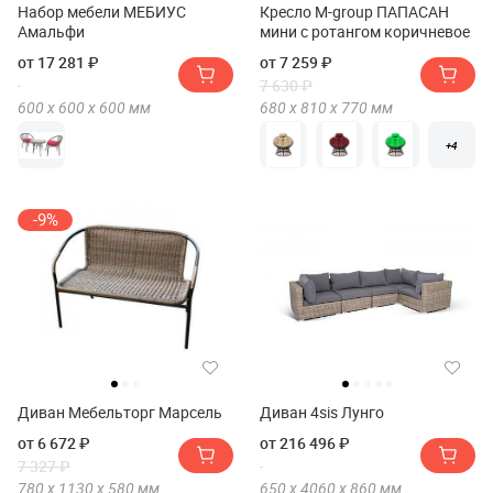
Набор мебели МЕБИУС
Кресло M-group ПАПАСАН
Амальфи
мини с ротангом коричневое
от 17 281 ₽
от 7 259 ₽
7 630 ₽
600 х
600 х
600
мм
680 х
810 х
770
мм
+4
-9%
Диван Мебельторг Марсель
Диван 4sis Лунго
от 6 672 ₽
от 216 496 ₽
7 327 ₽
780 х
1130 х
580
мм
650 х
4060 х
860
мм