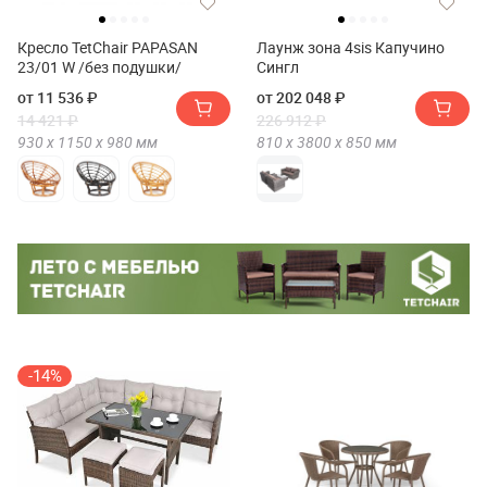
Кресло TetChair PAPASAN
Лаунж зона 4sis Капучино
23/01 W /без подушки/
Сингл
от 11 536 ₽
от 202 048 ₽
14 421 ₽
226 912 ₽
930 х
1150 х
980
мм
810 х
3800 х
850
мм
-14%