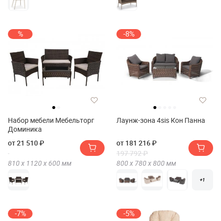
%
-8%
Набор мебели Мебельторг
Лаунж-зона 4sis Кон Панна
Доминика
от 21 510 ₽
от 181 216 ₽
197 792 ₽
810 х
1120 х
600
мм
800 х
780 х
800
мм
+1
-7%
-5%