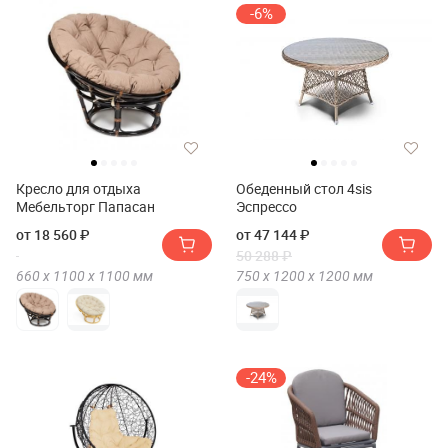
-6%
Кресло для отдыха
Обеденный стол 4sis
Мебельторг Папасан
Эспрессо
от 18 560 ₽
от 47 144 ₽
50 288 ₽
660 х
1100 х
1100
мм
750 х
1200 х
1200
мм
-24%