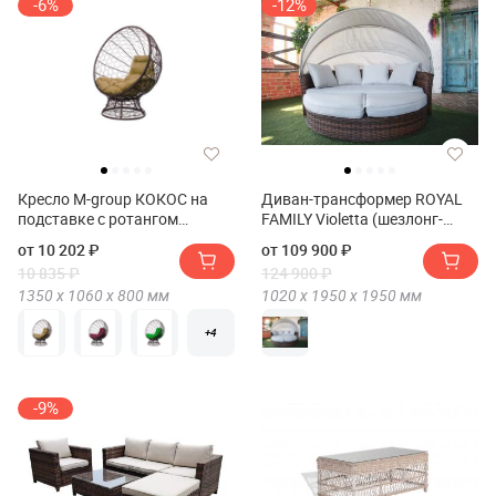
-6%
-12%
Кресло M-group КОКОС на
Диван-трансформер ROYAL
подставке с ротангом
FAMILY Violetta (шезлонг-
коричневое
трансформер)
от 10 202 ₽
от 109 900 ₽
10 835 ₽
124 900 ₽
1350 х
1060 х
800
мм
1020 х
1950 х
1950
мм
+4
-9%