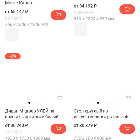
Монте-Карло
от 94 192 ₽
от 68 147 ₽
108 528 ₽
68 700 ₽
810 х
2200 х
850
мм
760 х
1800 х
1000
мм
-6%
Диван M-group УЛЕЙ на
Стол круглый из
ножках с ротангом белый
искусственного ротанга 4sis
"Леванте"
от 30 240 ₽
от 30 379 ₽
32 200 ₽
1650 х
1750 х
1000
мм
750 х
600 х
600
мм