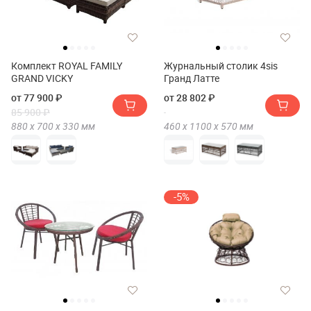
Комплект ROYAL FAMILY
Журнальный столик 4sis
GRAND VICKY
Гранд Латте
от 77 900 ₽
от 28 802 ₽
85 900 ₽
880 х
700 х
330
мм
460 х
1100 х
570
мм
-5%