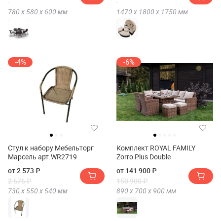
780 х
580 х
600
мм
1470 х
1800 х
1750
мм
-4%
-6%
Стул к набору Мебельторг
Комплект ROYAL FAMILY
Марсель арт.WR2719
Zorro Plus Double
от 2 573 ₽
от 141 900 ₽
2 676 ₽
150 900 ₽
730 х
550 х
540
мм
890 х
700 х
900
мм