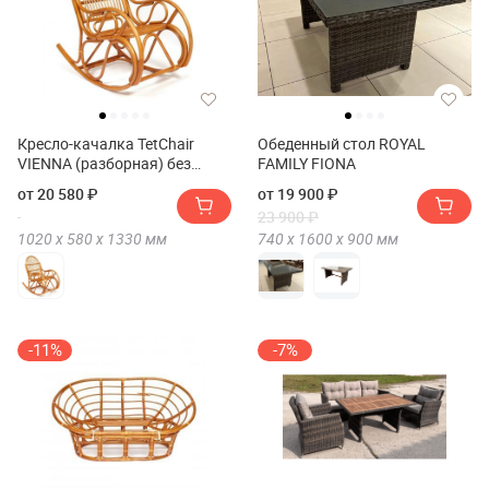
Кресло-качалка TetChair
Обеденный стол ROYAL
VIENNA (разборная) без
FAMILY FIONA
подушки
от 20 580 ₽
от 19 900 ₽
23 900 ₽
1020 х
580 х
1330
мм
740 х
1600 х
900
мм
-11%
-7%