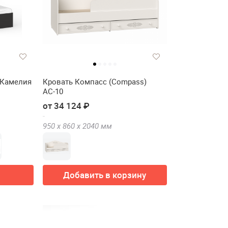
 Камелия
Кровать Компасс (Compass)
АС-10
от 34 124 ₽
950 х
860 х
2040
мм
Добавить в корзину