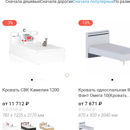
Сначала дешевые
Сначала дорогие
Сначала популярные
По разм
-3%
-10%
Кровать СВК Камелия 1200
Кровать односпальная 8
Фант Омега 10(Кровать
односпальная 800х1900 
от 11 712 ₽
от 7 671 ₽
Омега 10)
12 058 ₽
8 524 ₽
782 х
1235 х
2170
мм
870 х
920 х
2040
мм