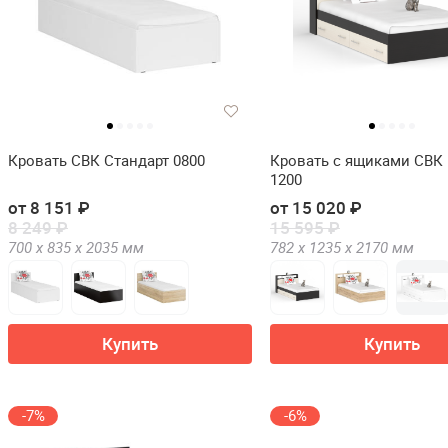
Кровать СВК Стандарт 0800
Кровать с ящиками СВК
1200
от 8 151 ₽
от 15 020 ₽
8 249 ₽
15 595 ₽
700 х
835 х
2035
мм
782 х
1235 х
2170
мм
Купить
Купить
-7%
-6%