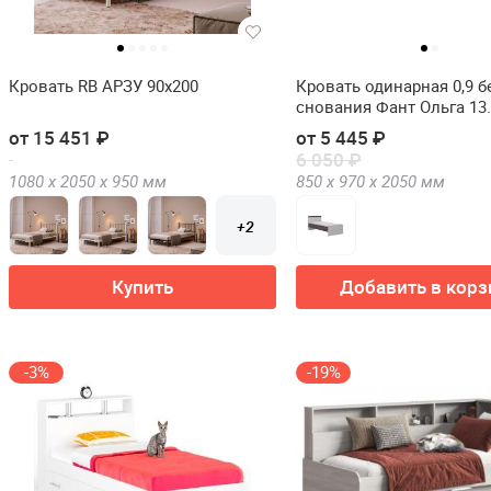
Кровать RB АРЗУ 90х200
Кровать одинарная 0,9 б
снования Фант Ольга 13
ЛДСП(Кровать одинарная
от 15 451 ₽
от 5 445 ₽
снования FANT Ольга 1
6 050 ₽
1080 х
2050 х
950
мм
850 х
970 х
2050
мм
+2
Купить
Добавить в корз
-3%
-19%