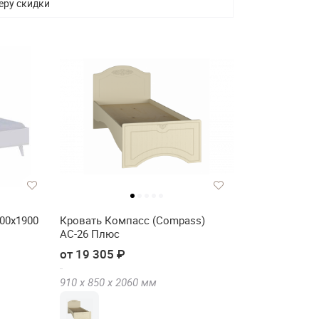
еру скидки
00х1900
Кровать Компасс (Compass)
АС-26 Плюс
FANT
от 19 305 ₽
910 х
850 х
2060
мм