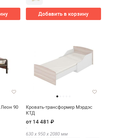
ину
Добавить в корзину
 Леон 90
Кровать-трансформер Мэрдэс
КТД
от 14 481 ₽
630 х
950 х
2080
мм