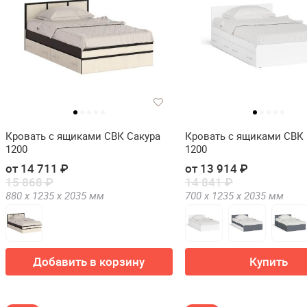
Кровать с ящиками СВК Сакура
Кровать с ящиками СВК
1200
1200
от 14 711 ₽
от 13 914 ₽
15 868 ₽
14 841 ₽
880 х
1235 х
2035
мм
700 х
1235 х
2035
мм
Добавить в корзину
Купить