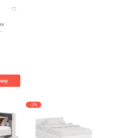
ез
 0,9 без
3 ЛДСП)
ину
-3%