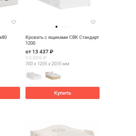
х80
Кровать с ящиками СВК Стандарт
1200
от 13 437 ₽
13 889 ₽
700 х
1235 х
2035
мм
Купить