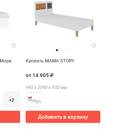
 Мори
Кровать МАМА STORY
от 14 905 ₽
940 х
2040 х
930
мм
+2
Добавить в корзину