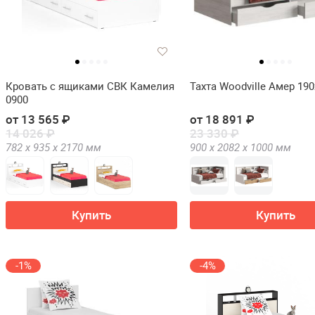
Кровать с ящиками СВК Камелия
Тахта Woodville Амер 190
0900
от 13 565 ₽
от 18 891 ₽
14 026 ₽
23 330 ₽
782 х
935 х
2170
мм
900 х
2082 х
1000
мм
Купить
Купить
-1%
-4%