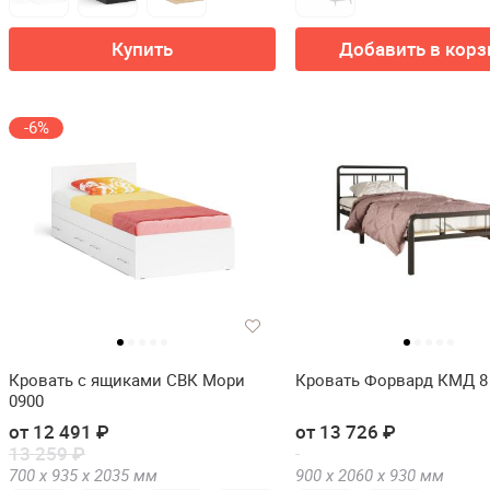
Купить
Добавить в корз
-6%
Кровать с ящиками СВК Мори
Кровать Форвард КМД 8
0900
от 12 491 ₽
от 13 726 ₽
13 259 ₽
700 х
935 х
2035
мм
900 х
2060 х
930
мм