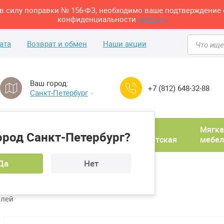
м в силу поправки № 156-ФЗ, необходимо ваше подтверждение 
конфиденциальности
здесь>>
ата
Возврат и обмен
Наши акции
Ваш город:
+7 (812) 648-32-88
Санкт-Петербург
Домашний
Мягка
ород Санкт-Петербург?
ня
кабинет
Прихожая
Детская
мебел
Да
Нет
ровати
елей