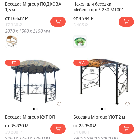
Беседка M-group ПОДКОВА
Чехол для беседки
1,5 м
Мебельторг Ч250-МТ001
от 16 632 ₽
от 4 994 ₽
17 360 ₽
5 485 ₽
2070 х
1500 х
2100
мм
-9%
-9%
Беседка M-group КУПОЛ
Беседка M-group УЮТ 2 м
от 35 820 ₽
от 28 350 ₽
39 200 ₽
31 080 ₽
2400 х
3250 х
3250
мм
2400 х
2900 х
2000
мм