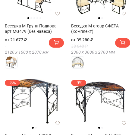
Беседка М-Групп Подкова
Беседка M-group СФЕРА
арт.MG479 (без навеса)
(комплект)
от 21 677 ₽
от 35 280 ₽
38 640 ₽
2120 х
1500 х
2070
мм
2300 х
3000 х
2700
мм
-8%
-9%