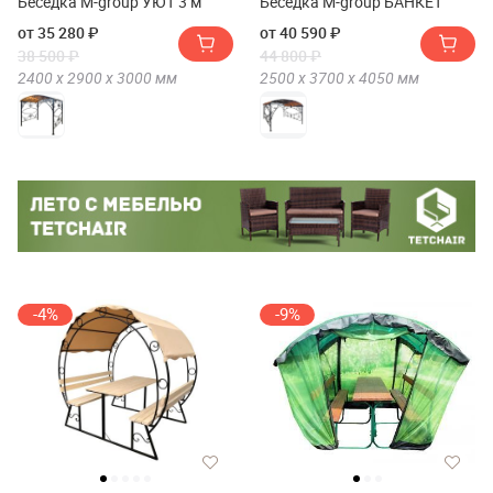
Беседка M-group УЮТ 3 м
Беседка M-group БАНКЕТ
от 35 280 ₽
от 40 590 ₽
38 500 ₽
44 800 ₽
2400 х
2900 х
3000
мм
2500 х
3700 х
4050
мм
-4%
-9%