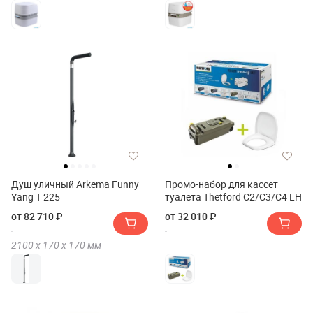
Душ уличный Arkema Funny
Промо-набор для кассет
Yang T 225
туалета Thetford C2/C3/C4 LH
от 82 710 ₽
от 32 010 ₽
2100 х
170 х
170
мм