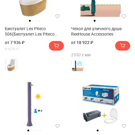
Биотуалет Lex Piteco
Чехол для уличного душа
506(Биотуалет Lex Piteco
ReeHouse Accessories
506)
от 7 936 ₽
от 18 922 ₽
8 676 ₽
2550 х
мм