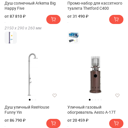
Душ солнечный Arkema Big
Промо-набор для кассетного
Happy Five
туалета Thetford C400
от 87 810 ₽
от 31 490 ₽
2150 х
290 х
260
мм
Душ уличный ReeHouse
Уличный газовый
Funny Yin
обогреватель Aesto A-17T
от 86 790 ₽
от 20 459 ₽