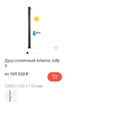
Душ солнечный Arkema Jolly
S
от 109 250 ₽
2280 х
165 х
150
мм