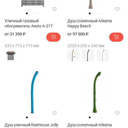
Уличный газовый
Душ солнечный Arkema
обогреватель Aesto A-21T
Happy Beach
от 31 390 ₽
от 97 000 ₽
635 х
715 х
715
мм
2220 х
220 х
240
мм
Душ уличный ReeHouse Jolly
Душ солнечный Arkema