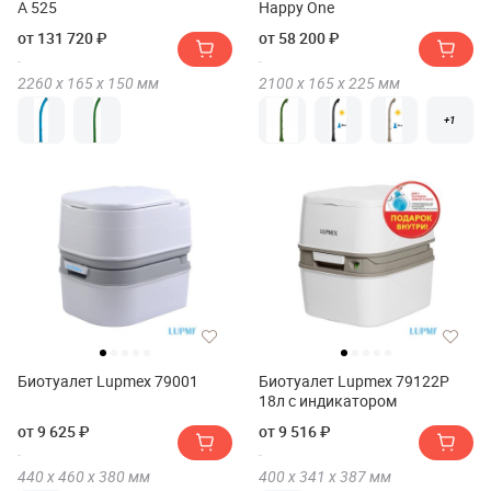
A 525
Happy One
от 131 720 ₽
от 58 200 ₽
2260 х
165 х
150
мм
2100 х
165 х
225
мм
+1
Биотуалет Lupmex 79001
Биотуалет Lupmex 79122P
18л с индикатором
от 9 625 ₽
от 9 516 ₽
440 х
460 х
380
мм
400 х
341 х
387
мм