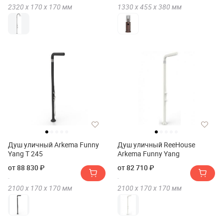
2320 х
170 х
170
мм
1330 х
455 х
380
мм
Душ уличный Arkema Funny
Душ уличный ReeHouse
Yang T 245
Arkema Funny Yang
от 88 830 ₽
от 82 710 ₽
2100 х
170 х
170
мм
2100 х
170 х
170
мм