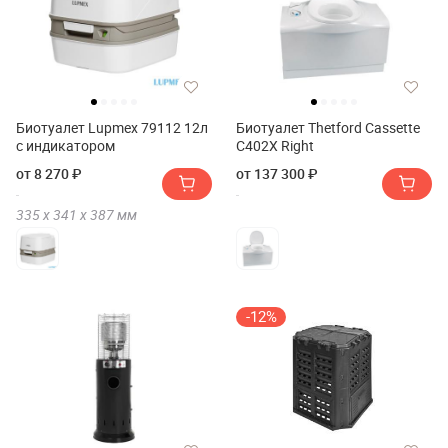
Биотуалет Lupmex 79112 12л
Биотуалет Thetford Cassette
с индикатором
C402X Right
от 8 270 ₽
от 137 300 ₽
335 х
341 х
387
мм
-12%