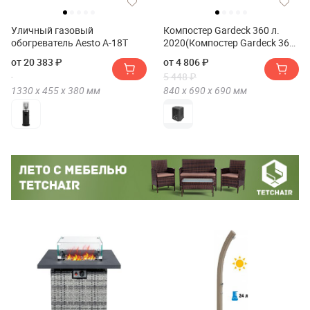
Уличный газовый
Компостер Gardeck 360 л.
обогреватель Aesto A-18T
2020(Компостер Gardeck 360
л. 2020)
от 20 383 ₽
от 4 806 ₽
5 448 ₽
1330 х
455 х
380
мм
840 х
690 х
690
мм