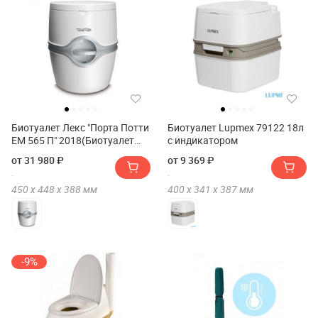
Биотуалет Лекс "Порта Потти
Биотуалет Lupmex 79122 18л
ЕМ 565 П" 2018(Биотуалет
с индикатором
Lex "Porta Potti EM 565 P"
от 31 980 ₽
от 9 369 ₽
2018)
450 х
448 х
388
мм
400 х
341 х
387
мм
-9%