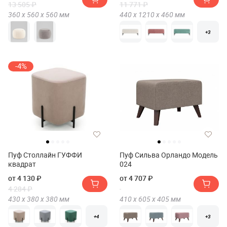
13 505 ₽
11 771 ₽
360 х
560 х
560
мм
440 х
1210 х
460
мм
+3
-4%
Пуф Столлайн ГУФФИ
Пуф Сильва Орландо Модель
квадрат
024
от 4 130 ₽
от 4 707 ₽
4 284 ₽
430 х
380 х
380
мм
410 х
605 х
405
мм
+4
+3