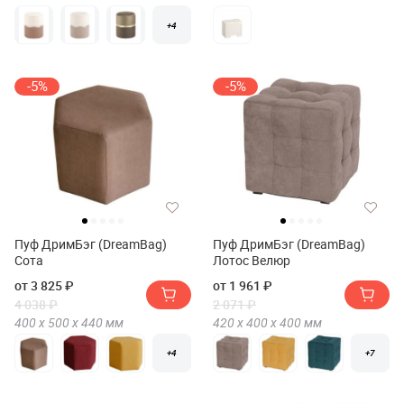
+4
-5%
-5%
Пуф ДримБэг (DreamBag)
Пуф ДримБэг (DreamBag)
Сота
Лотос Велюр
от 3 825 ₽
от 1 961 ₽
4 038 ₽
2 071 ₽
400 х
500 х
440
мм
420 х
400 х
400
мм
+4
+7