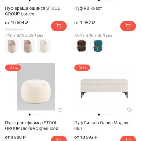
Пуф вращающийся STOOL
Пуф RB Кнехт
GROUP Loreen
от 10 604 ₽
от 1 952 ₽
15 467 ₽
720 х
480 х
480
мм
500 х
400 х
400
мм
-27%
-10%
Пуф-трансформер STOOL
Пуф Сильва Оазис Модель
GROUP Люкке с крышкой
060
от 9 800 ₽
от 10 593 ₽