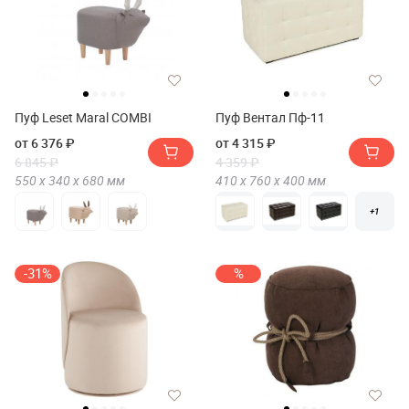
Пуф Leset Maral COMBI
Пуф Вентал Пф-11
от 6 376 ₽
от 4 315 ₽
6 845 ₽
4 359 ₽
550 х
340 х
680
мм
410 х
760 х
400
мм
+1
-31%
%