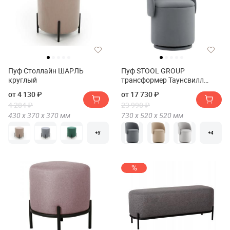
Пуф Столлайн ШАРЛЬ
Пуф STOOL GROUP
круглый
трансформер Таунсвилл
вращающийся с ящиком
от 4 130 ₽
от 17 730 ₽
4 284 ₽
23 990 ₽
430 х
370 х
370
мм
730 х
520 х
520
мм
+5
+4
%