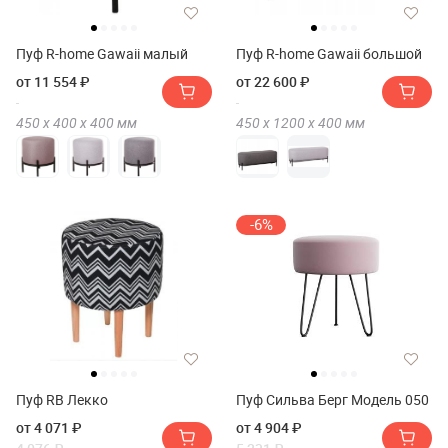
Пуф R-home Gawaii малый
Пуф R-home Gawaii большой
от 11 554 ₽
от 22 600 ₽
450 х
400 х
400
мм
450 х
1200 х
400
мм
-6%
Пуф RB Лекко
Пуф Сильва Берг Модель 050
от 4 071 ₽
от 4 904 ₽