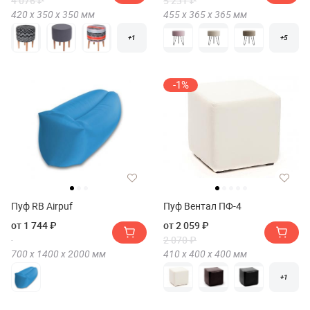
4 076 ₽
5 231 ₽
420 х
350 х
350
мм
455 х
365 х
365
мм
+1
+5
-1%
Пуф RB Airpuf
Пуф Вентал ПФ-4
от 1 744 ₽
от 2 059 ₽
2 070 ₽
700 х
1400 х
2000
мм
410 х
400 х
400
мм
+1