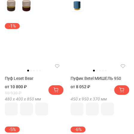
-1%
Пуф Leset Bear
Пуфик Betel МИШЕЛЬ 950
от 10 800 ₽
от 8 052 ₽
10 930 ₽
480 х
400 х
850
мм
450 х
950 х
370
мм
-5%
-6%