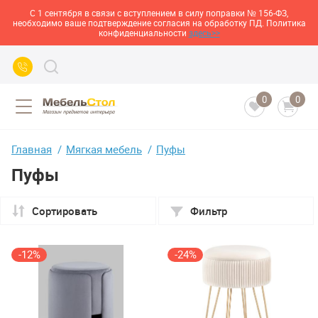
С 1 сентября в связи с вступлением в силу поправки № 156-ФЗ,
необходимо ваше подтверждение согласия на обработку ПД. Политика
конфиденциальности
здесь>>
0
0
Главная
Мягкая мебель
Пуфы
Пуфы
Сортировать
Фильтр
-12%
-24%