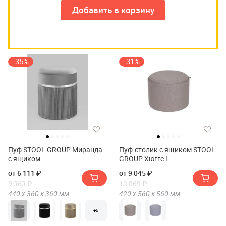
Добавить в корзину
-35%
-31%
Пуф STOOL GROUP Миранда
Пуф-столик с ящиком STOOL
с ящиком
GROUP Хюгге L
от 6 111 ₽
от 9 045 ₽
9 363 ₽
13 069 ₽
440 х
360 х
360
мм
420 х
560 х
560
мм
+5