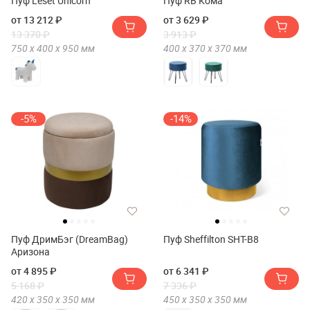
Пуф Leset Unicorn
Пуф RB Кома
от 13 212 ₽
от 3 629 ₽
13 370 ₽
3 913 ₽
750 х
400 х
950
мм
400 х
370 х
370
мм
-5%
-14%
Пуф ДримБэг (DreamBag)
Пуф Sheffilton SHT-B8
Аризона
от 4 895 ₽
от 6 341 ₽
5 168 ₽
7 336 ₽
420 х
350 х
350
мм
450 х
350 х
350
мм