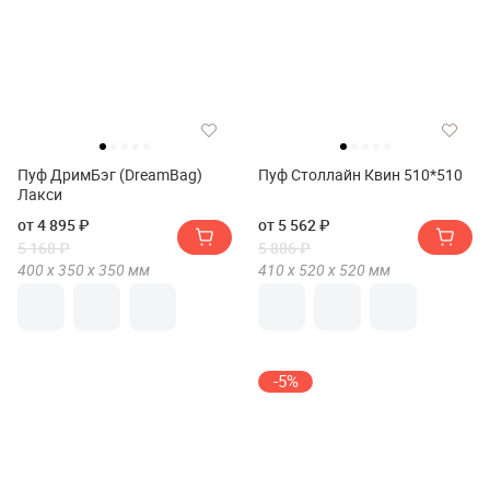
Пуф ДримБэг (DreamBag)
Пуф Столлайн Квин 510*510
Лакси
от 4 895 ₽
от 5 562 ₽
5 168 ₽
5 886 ₽
400 х
350 х
350
мм
410 х
520 х
520
мм
-5%