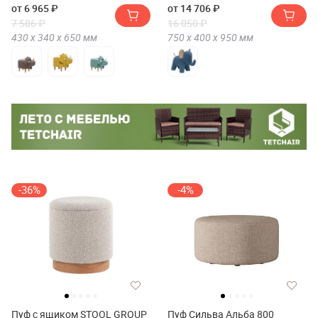
от 6 965 ₽
от 14 706 ₽
7 586 ₽
16 050 ₽
430 х
340 х
650
мм
750 х
400 х
950
мм
-36%
-4%
Пуф с ящиком STOOL GROUP
Пуф Сильва Альба 800