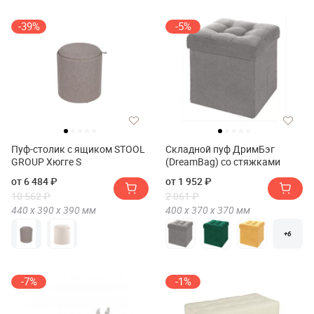
-39%
-5%
Пуф-столик с ящиком STOOL
Складной пуф ДримБэг
GROUP Хюгге S
(DreamBag) со стяжками
от 6 484 ₽
от 1 952 ₽
10 562 ₽
2 061 ₽
440 х
390 х
390
мм
400 х
370 х
370
мм
+6
-7%
-1%