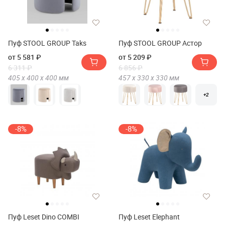
Пуф STOOL GROUP Taks
Пуф STOOL GROUP Астор
от 5 581 ₽
от 5 209 ₽
6 311 ₽
6 856 ₽
405 х
400 х
400
мм
457 х
330 х
330
мм
+2
-8%
-8%
Пуф Leset Dino COMBI
Пуф Leset Elephant