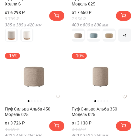
Холли S
Модель 025
от 6 298 ₽
от 7 650 ₽
9 799 ₽
7 956 ₽
385 х
385 х
420
мм
400 х
800 х
800
мм
+5
-15%
-10%
Пуф Сильва Альба 450
Пуф Сильва Альба 350
Модель 025
Модель 025
от 3 726 ₽
от 3 138 ₽
4 359 ₽
3 487 ₽
400 х
450 х
450
мм
400 х
350 х
350
мм