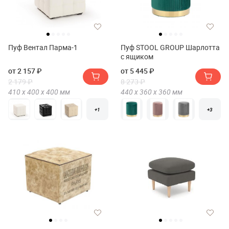
Пуф Вентал Парма-1
Пуф STOOL GROUP Шарлотта
с ящиком
от 2 157 ₽
от 5 445 ₽
2 179 ₽
8 273 ₽
410 х
400 х
400
мм
440 х
360 х
360
мм
+1
+3