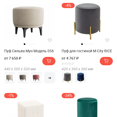
-4%
Пуф Сильва Мун Модель 056
Пуф для гостиной М-City RICE
от 7 650 ₽
от 4 767 ₽
4 970 ₽
440 х
500 х
500
мм
420 х
360 х
360
мм
+6
-1%
-34%