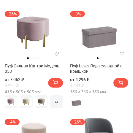
-26%
-3%
Пуф Сильва Кантри Модель
Пуф Leset Леда складной с
053
крышкой
от 7 062 ₽
от 4 296 ₽
9 591 ₽
4 447 ₽
415 х
505 х
505
мм
380 х
760 х
380
мм
+5
-4%
-26%