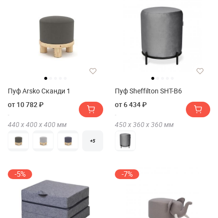
Пуф Arsko Сканди 1
Пуф Sheffilton SHT-B6
от 10 782 ₽
от 6 434 ₽
440 х
400 х
400
мм
450 х
360 х
360
мм
+5
-5%
-7%