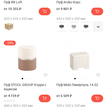
Пуф RB Loft
Пуф Arsko Корс
от 10 355 ₽
от 9 801 ₽
430 х
430 х
430
мм
450 х
500 х
500
мм
+5
-24%
Пуф STOOL GROUP Кэрри с
Пуф Mobi Ливерпуль 14.02
ящиком
от 4 159 ₽
от 6 509 ₽
5 439 ₽
440 х
360 х
360
мм
500 х
550 х
350
мм