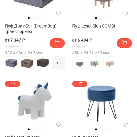
Пуф ДримБэг (DreamBag)
Пуф Leset Slon COMBI
Трансформер
от 7 347 ₽
от 6 484 ₽
7 756 ₽
6 987 ₽
360 х
650 х
650
мм
480 х
340 х
750
мм
+1
-1%
-7%