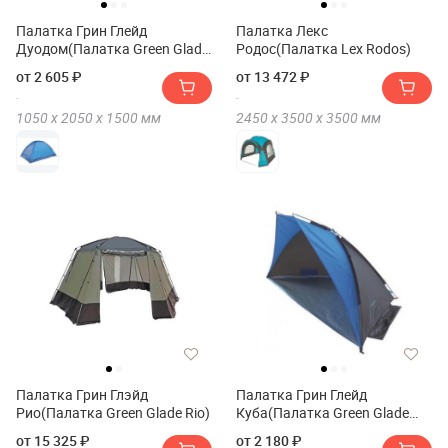
Палатка Грин Глейд
Палатка Лекс
Дуодом(Палатка Green Glade
Родос(Палатка Lex Rodos)
Duodome)
от 2 605 ₽
от 13 472 ₽
1050 х
2050 х
1500
мм
2450 х
3500 х
3500
мм
Палатка Грин Глэйд
Палатка Грин Глейд
Рио(Палатка Green Glade Rio)
Куба(Палатка Green Glade
Cuba)
от 15 325 ₽
от 2 180 ₽