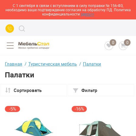
С 1 сентября в связи с вступлением в силу поправки № 156-ФЗ,
необходимо ваше подтверждение согласия на обработку ПД. Политика
конфиденциальности
здесь>>
0
0
Главная
Туристическая мебель
Палатки
Палатки
Сортировать
Фильтр
-5%
-16%