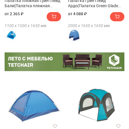
Палатка пляжная Грин Глейд
Палатка Грин Глейд
Бали(Палатка пляжная
Ардо(Палатка Green Glade
Green Glade Bali)
Ardo)
от 2 365 ₽
от 4 088 ₽
1100 х
1500 х
1650
мм
2000 х
1650 х
1650
мм