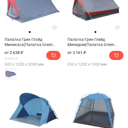
Палатка Грин Глэйд
Палатка Грин Глейд
Миникаса(Палатка Green
Минидом(Палатка Green
Glade Minicasa)
Glade Minidome)
от 2 638 ₽
от 3 161 ₽
2 889 ₽
900 х
1200 х
2000
мм
950 х
1200 х
1900
мм