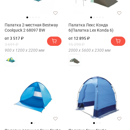
Палатка 2-местная Bestway
Палатка Лекс Конда
Coolquick 2 68097 BW
6(Палатка Lex Konda 6)
от 3 517 ₽
от 12 895 ₽
3 691 ₽
15 290 ₽
900 х
1200 х
2200
мм
2000 х
5600 х
2300
мм