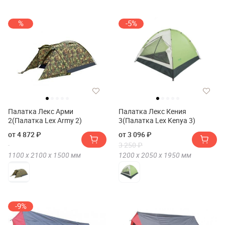
%
-5%
Палатка Лекс Арми
Палатка Лекс Кения
2(Палатка Lex Army 2)
3(Палатка Lex Kenya 3)
от 4 872 ₽
от 3 096 ₽
3 250 ₽
1100 х
2100 х
1500
мм
1200 х
2050 х
1950
мм
-9%