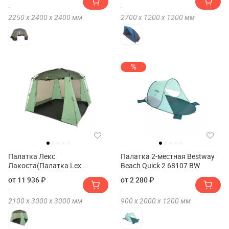
2250 х
2400 х
2400
мм
2700 х
1200 х
1200
мм
%
Палатка Лекс
Палатка 2-местная Bestway
Лакоста(Палатка Lex
Beach Quick 2 68107 BW
Lacosta)
от 11 936 ₽
от 2 280 ₽
2100 х
3000 х
3000
мм
900 х
2000 х
1200
мм