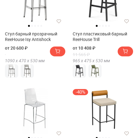
Стул барный прозрачный
Стул пластиковый барный
ReeHouse Isy Antishock
ReeHouse Trill
от 20 600 ₽
от 10 408 ₽
11 565 ₽
1090 х
470 х
530
мм
965 х
475 х
530
мм
-40%