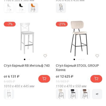
-7%
-21%
Стул барный RB Ингольф 740
Стул барный STOOL GROUP
Ханна
от 6 131 ₽
от 12 625 ₽
6 605 ₽
15 903 ₽
1010 х
400 х
445
мм
1100 х
470 х
550
мм
+1