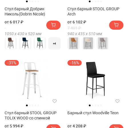
Стул барный Добрин
Стул барный STOOL GROUP
Николь(Dobrin Nicole)
Arch
от 6 017 ₽
от 6 102 ₽
7 401 ₽
1050 х
430 х
520
мм
940 х
435 х
510
мм
+4
-31%
-16%
Стул барный STOOL GROUP
Барный стул Woodville Teon
TOLIX WOOD со спинкой
от 5 994 ₽
от 4 208 ₽