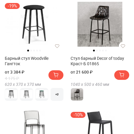
-19%
Барный стул Woodville
Стул барный Decor of today
Гангток
Краст-Б 01865
от 3 384 ₽
от 21 600 ₽
4 175 ₽
620 х
370 х
370
мм
1040 х
500 х
460
мм
+3
-10%