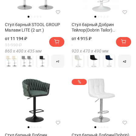
Стул барный STOOL GROUP
Стул барный Добрин
Малави LITE (2 шт.)
Тейлор(Dobrin Tailor)
Белый(White)
от 11 194 ₽
от 4 915 ₽
11 990 ₽
860 х
400 х
435
мм
920 х
470 х
490
мм
+1
+2
%
Стул барный Добрин
Стул барный Добрин(Dobrin)