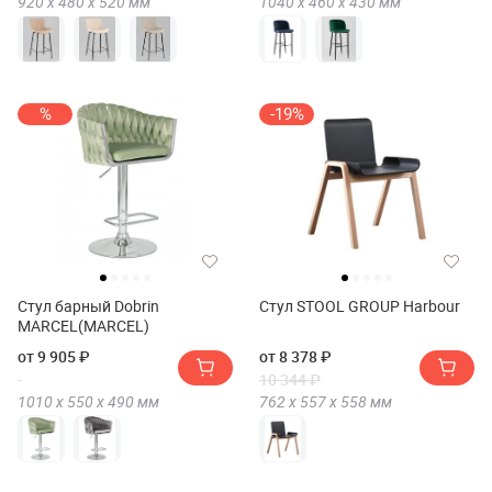
920 х
480 х
520
мм
1040 х
460 х
430
мм
%
-19%
Стул барный Dobrin
Стул STOOL GROUP Harbour
MARCEL(MARCEL)
от 9 905 ₽
от 8 378 ₽
10 344 ₽
1010 х
550 х
490
мм
762 х
557 х
558
мм