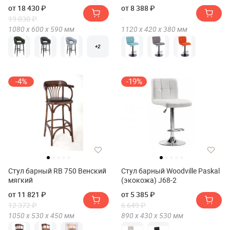
Ричи(Richy)
от 18 430 ₽
от 8 388 ₽
19 030 ₽
1080 х
600 х
590
мм
1120 х
420 х
380
мм
+2
-4%
-19%
Стул барный RB 750 Венский
Стул барный Woodville Paskal
мягкий
(экокожа) J68-2
от 11 821 ₽
от 5 385 ₽
12 372 ₽
6 649 ₽
1050 х
530 х
450
мм
890 х
430 х
530
мм