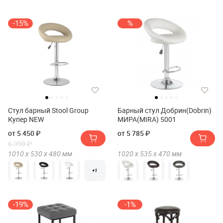
-15%
%
Стул барный Stool Group
Барный стул Добрин(Dobrin)
Купер NEW
МИРА(MIRA) 5001
от 5 450 ₽
от 5 785 ₽
6 390 ₽
1010 х
530 х
480
мм
1020 х
535 х
470
мм
+1
-19%
-1%