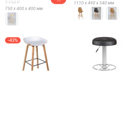
7 150 ₽
1110 х
490 х
540
мм
750 х
400 х
400
мм
-43%
Стул барный STOOL GROUP
Барный стул Добрин(Dobrin)
LIBRA
5008
от 6 008 ₽
от 4 625 ₽
10 562 ₽
850 х
500 х
400
мм
850 х
370 х
370
мм
+3