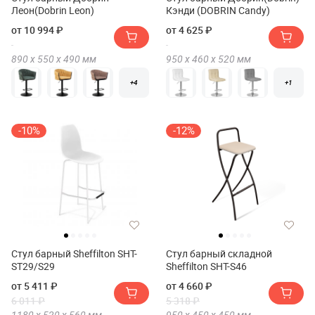
Леон(Dobrin Leon)
Кэнди (DOBRIN Candy)
от 10 994 ₽
от 4 625 ₽
890 х
550 х
490
мм
950 х
460 х
520
мм
+4
+1
-10%
-12%
Стул барный Sheffilton SHT-
Стул барный складной
ST29/S29
Sheffilton SHT-S46
от 5 411 ₽
от 4 660 ₽
6 011 ₽
5 318 ₽
1180 х
520 х
560
мм
950 х
450 х
450
мм