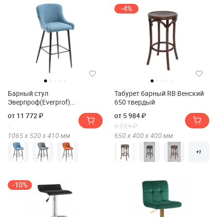
-4%
Барный стул
Табурет барный RB Венский
Эверпроф(Everprof)
650 твердый
Нико(Nico)
от 11 772 ₽
от 5 984 ₽
6 224 ₽
1065 х
520 х
410
мм
650 х
400 х
400
мм
+1
-10%