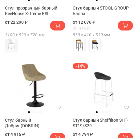
Стул прозрачный барный
Стул барный STOOL GROUP
ReeHouse X-Treme BSL
Балла
от 22 290 ₽
от 12 076 ₽
20 045 ₽
1100 х
520 х
520
мм
830 х
410 х
510
мм
-14%
Стул барный
Стул барный Sheffilton SHT-
Добрин(DOBRIN)
ST19/S29
Логан(LOGAN) Блэк(BLACK)
от 4 915 ₽
от 4 794 ₽