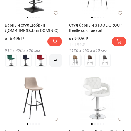
Барный стул Добрин
Стул барный STOOL GROUP
ДОМИНИК(Dobrin DOMINIC)
Beetle со спинкой
от 5 495 ₽
от 9 976 ₽
14 159 ₽
940 х
420 х
520
мм
1130 х
460 х
540
мм
+4