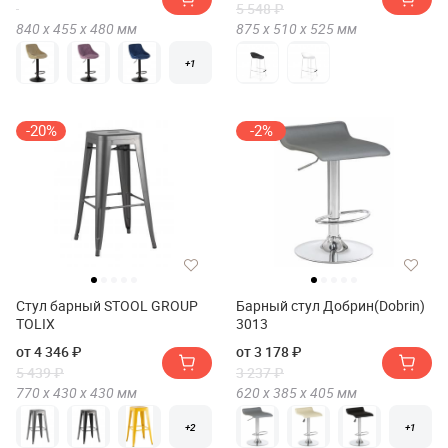
5 548 ₽
840 х
455 х
480
мм
875 х
510 х
525
мм
+1
-20%
-2%
Стул барный STOOL GROUP
Барный стул Добрин(Dobrin)
TOLIX
3013
от 4 346 ₽
от 3 178 ₽
5 439 ₽
3 237 ₽
770 х
430 х
430
мм
620 х
385 х
405
мм
+2
+1