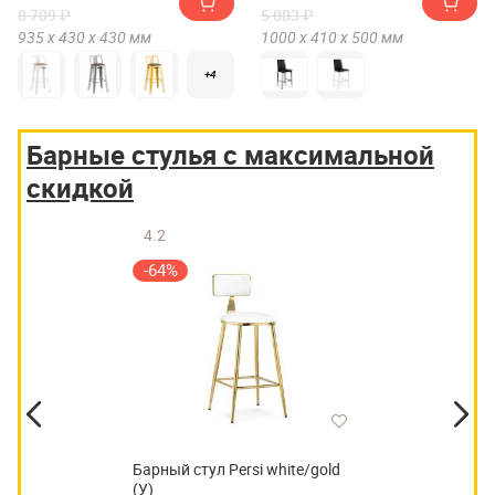
8 709 ₽
5 003 ₽
935 х
430 х
430
мм
1000 х
410 х
500
мм
+4
Барные стулья с максимальной
скидкой
4.2
-64%
Барный стул Persi white/gold
(У)