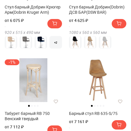
Стул барный Добрин Крюгер
Стул барный Добрин(Dobrin)
Арм(Dobrin Kruger Arm)
ДСВ БАР(DSW BAR)
от 6 075 ₽
от 4 625 ₽
920 х
515 х
490
мм
1080 х
560 х
560
мм
+2
-1%
Табурет барный RB 750
Барный стул RB 635-S/75
Венский твердый
от 7 161 ₽
от 7 112 ₽