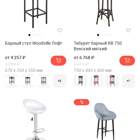
Барный стул Woodville Лофт
Табурет барный RB 750
Венский мягкий
от 4 257 ₽
от 6 768 ₽
5 254 ₽
6 813 ₽
670 х
350 х
350
мм
750 х
400 х
400
мм
+2
+1
%