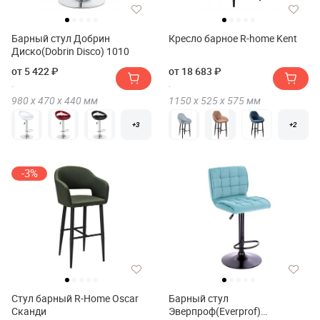
Барный стул Добрин
Кресло барное R-home Kent
Диско(Dobrin Disco) 1010
от 5 422 ₽
от 18 683 ₽
980 х
470 х
440
мм
1150 х
525 х
575
мм
+3
+2
-3%
Стул барный R-Home Oscar
Барный стул
Сканди
Эверпроф(Everprof)