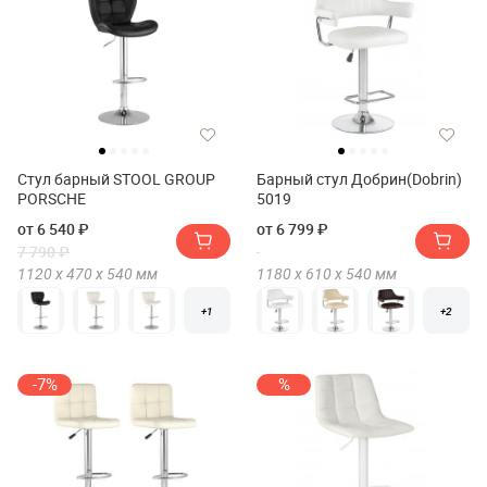
Стул барный STOOL GROUP
Барный стул Добрин(Dobrin)
PORSCHE
5019
от 6 540 ₽
от 6 799 ₽
7 790 ₽
1120 х
470 х
540
мм
1180 х
610 х
540
мм
+1
+2
-7%
%