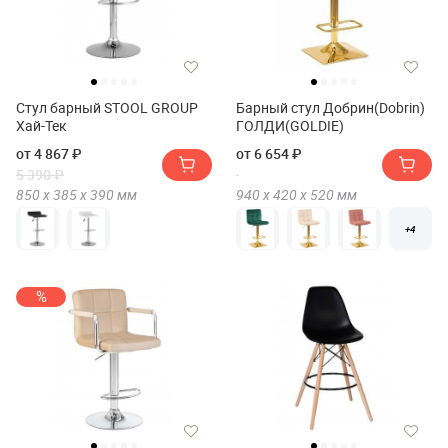
Стул барный STOOL GROUP
Барный стул Добрин(Dobrin)
Хай-Тек
ГОЛДИ(GOLDIE)
от 4 867 ₽
от 6 654 ₽
5 390 ₽
850 х
385 х
390
мм
940 х
420 х
520
мм
+4
%