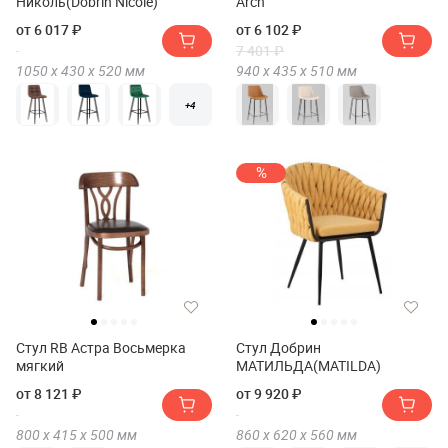
Николь(Dobrin Nicole)
Arch
от 6 017 ₽
от 6 102 ₽
7 401 ₽
1050 х
430 х
520
мм
940 х
435 х
510
мм
+4
%
Стул RB Астра Восьмерка
Стул Добрин
мягкий
МАТИЛЬДА(MATILDA)
от 8 121 ₽
от 9 920 ₽
800 х
415 х
500
мм
860 х
620 х
560
мм