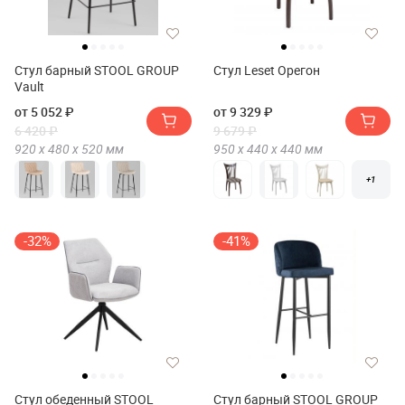
Стул барный STOOL GROUP
Стул Leset Орегон
Vault
от 5 052 ₽
от 9 329 ₽
6 420 ₽
9 679 ₽
920 х
480 х
520
мм
950 х
440 х
440
мм
+1
-32%
-41%
Стул обеденный STOOL
Стул барный STOOL GROUP