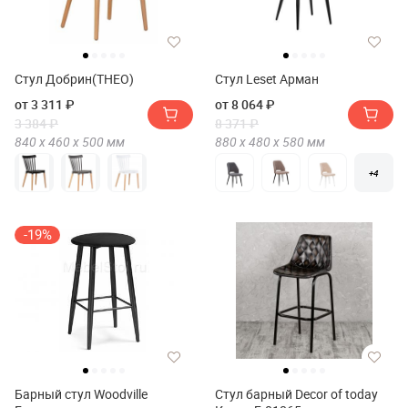
Стул Добрин(THEO)
Стул Leset Арман
от 3 311 ₽
от 8 064 ₽
3 384 ₽
8 371 ₽
840 х
460 х
500
мм
880 х
480 х
580
мм
+4
-19%
Барный стул Woodville
Стул барный Decor of today