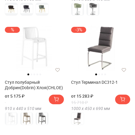
%
-3%
Стул полубарный
Стул Терминал DC312-1
Добрин(Dobrin) Хлоя(CHLOE)
от 5 175 ₽
от 15 283 ₽
15 718 ₽
910 х
440 х
510
мм
1000 х
450 х
690
мм