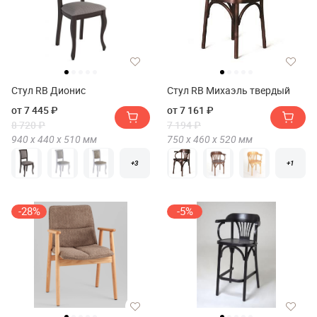
Стул RB Дионис
Стул RB Михаэль твердый
от 7 445 ₽
от 7 161 ₽
8 720 ₽
7 194 ₽
940 х
440 х
510
мм
750 х
460 х
520
мм
+3
+1
-28%
-5%