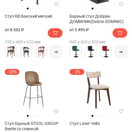
Стул RB Венский мягкий
Барный стул Добрин
ДОМИНИК(Dobrin DOMINIC)
от 8 502 ₽
от 5 495 ₽
750 х
460 х
520
мм
940 х
420 х
520
мм
+5
+4
-30%
-3%
Стул барный STOOL GROUP
Стул Leset Чейз
Beetle со спинкой