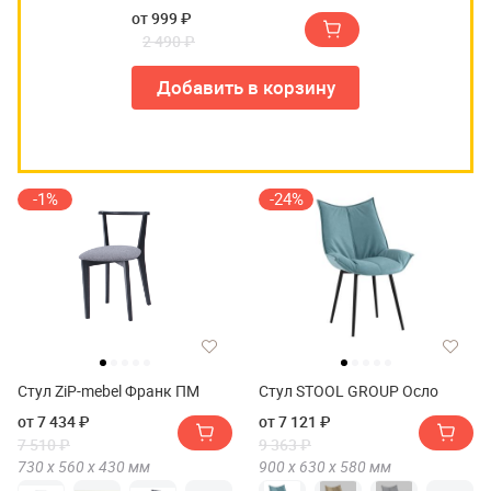
от 999 ₽
2 490 ₽
Добавить в корзину
-1%
-24%
Стул ZiP-mebel Франк ПМ
Стул STOOL GROUP Осло
от 7 434 ₽
от 7 121 ₽
7 510 ₽
9 363 ₽
730 х
560 х
430
мм
900 х
630 х
580
мм