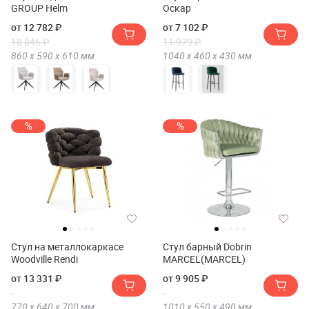
GROUP Helm
Оскар
от 12 782 ₽
от 7 102 ₽
18 846 ₽
11 979 ₽
860 х
590 х
610
мм
1040 х
460 х
430
мм
%
%
Стул на металлокаркасе
Стул барный Dobrin
Woodville Rendi
MARCEL(MARCEL)
от 13 331 ₽
от 9 905 ₽
770 х
640 х
700
мм
1010 х
550 х
490
мм