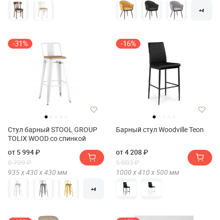
+4
-31%
-16%
Стул барный STOOL GROUP
Барный стул Woodville Teon
TOLIX WOOD со спинкой
от 5 994 ₽
от 4 208 ₽
8 709 ₽
5 003 ₽
935 х
430 х
430
мм
1000 х
410 х
500
мм
+4