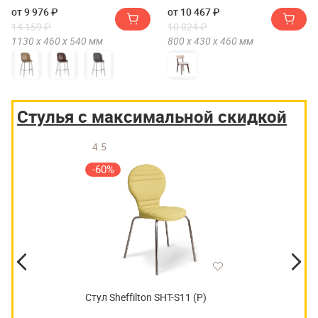
от 9 976 ₽
от 10 467 ₽
14 159 ₽
10 824 ₽
1130 х
460 х
540
мм
800 х
430 х
460
мм
Стулья с максимальной скидкой
4.5
-60%
Стул Sheffilton SHT-S11 (Р)