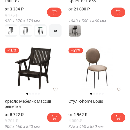
Гангток
Краст-Б 01865
от 3 384 ₽
от 21 600 ₽
4 175 ₽
620 х
370 х
370
мм
1040 х
500 х
460
мм
+3
-10%
-51%
Кресло Мебелик Массив
Стул R-home Louis
решетка
от 8 722 ₽
от 1 962 ₽
9 701 ₽
4 000 ₽
900 х
650 х
820
мм
875 х
460 х
550
мм