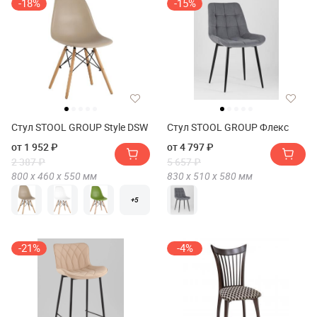
-18%
-15%
Стул STOOL GROUP Style DSW
Стул STOOL GROUP Флекс
от 1 952 ₽
от 4 797 ₽
2 387 ₽
5 657 ₽
800 х
460 х
550
мм
830 х
510 х
580
мм
+5
-21%
-4%