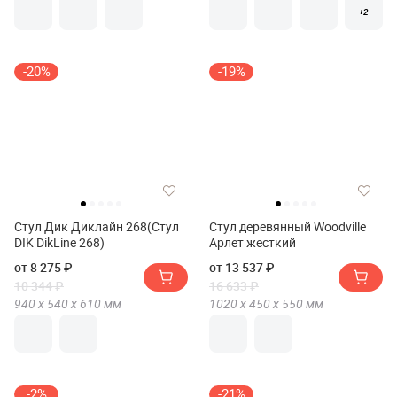
+2
-20%
-19%
Стул Дик Диклайн 268(Стул
Стул деревянный Woodville
DIK DikLine 268)
Арлет жесткий
от 8 275 ₽
от 13 537 ₽
10 344 ₽
16 633 ₽
940 х
540 х
610
мм
1020 х
450 х
550
мм
-2%
-21%