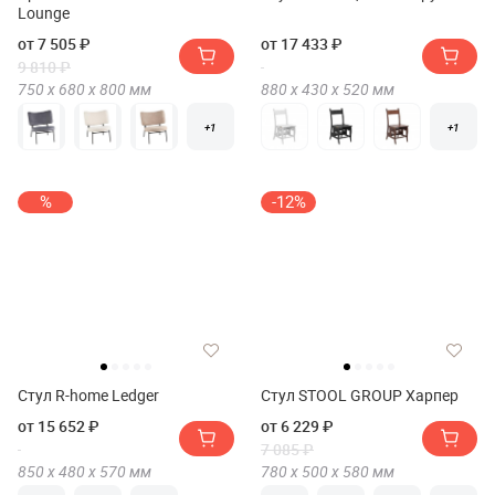
Lounge
от 7 505 ₽
от 17 433 ₽
9 810 ₽
750 х
680 х
800
мм
880 х
430 х
520
мм
+1
+1
%
-12%
Стул R-home Ledger
Стул STOOL GROUP Харпер
от 15 652 ₽
от 6 229 ₽
7 085 ₽
850 х
480 х
570
мм
780 х
500 х
580
мм