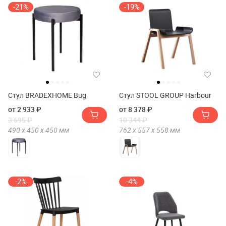
-21%
-19%
Стул BRADEXHOME Bug
Стул STOOL GROUP Harbour
от 2 933 ₽
от 8 378 ₽
3 695 ₽
10 344 ₽
490 х
450 х
450
мм
762 х
557 х
558
мм
-2%
-4%