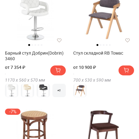
Барный стул Добрин(Dobrin)
Стул складной RB Томас
3460
от 7 354 ₽
от 10 900 ₽
1170 х
560 х
570
мм
700 х
530 х
590
мм
+1
-7%