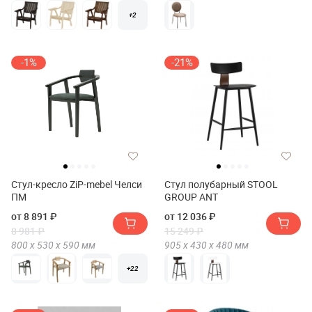
+2
-1%
-21%
Стул-кресло ZiP-mebel Челси
Стул полубарный STOOL
ПМ
GROUP ANT
от 8 891 ₽
от 12 036 ₽
8 981 ₽
15 249 ₽
800 х
530 х
590
мм
905 х
430 х
480
мм
+22