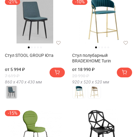
-21%
-10%
Стул STOOL GROUP Юта
Стул полубарный
BRADEXHOME Turin
от 5 994 ₽
от 18 990 ₽
7 619 ₽
20 990 ₽
860 х
470 х
430
мм
920 х
520 х
520
мм
-15%