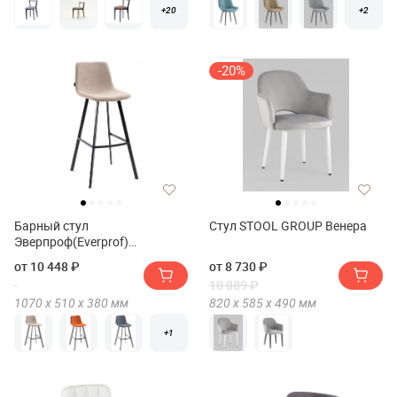
+20
+2
-20%
Барный стул
Стул STOOL GROUP Венера
Эверпроф(Everprof)
Сигнал(Signal)
от 10 448 ₽
от 8 730 ₽
10 889 ₽
1070 х
510 х
380
мм
820 х
585 х
490
мм
+1