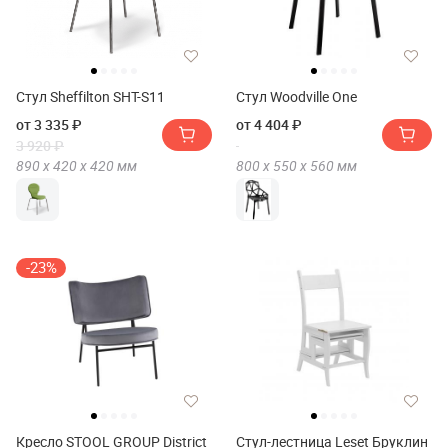
Стул Sheffilton SHT-S11
Стул Woodville One
от 3 335 ₽
от 4 404 ₽
3 920 ₽
890 х
420 х
420
мм
800 х
550 х
560
мм
-23%
Кресло STOOL GROUP District
Стул-лестница Leset Бруклин