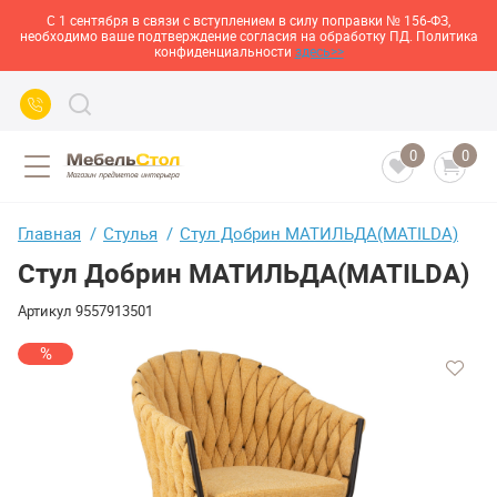
С 1 сентября в связи с вступлением в силу поправки № 156-ФЗ,
необходимо ваше подтверждение согласия на обработку ПД. Политика
конфиденциальности
здесь>>
0
0
Главная
Стулья
Стул Добрин МАТИЛЬДА(MATILDA)
Стул Добрин МАТИЛЬДА(MATILDA)
Артикул
9557913501
%