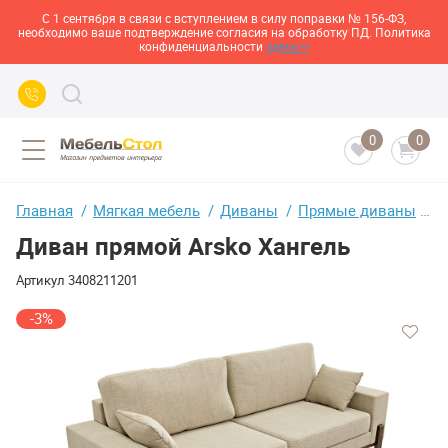
С 1 сентября в связи с вступлением в силу поправки № 156-ФЗ,
необходимо ваше подтверждение согласия на обработку ПД. Политика
конфиденциальности
здесь>>
0
0
Главная
Мягкая мебель
Диваны
Прямые диваны
Д
Диван прямой Arsko Хангель
Артикул
3408211201
-3%