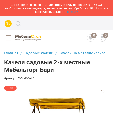
С 1 сентября в связи с вступлением в силу поправки № 156-ФЗ,
необходимо ваше подтверждение согласия на обработку ПД. Политика
конфиденциальности
здесь>>
0
0
Главная
Садовые качели
Качели на металлокаркасе
Качели садовые 2-х местные
Мебельторг Бари
Артикул
7648465901
-9%