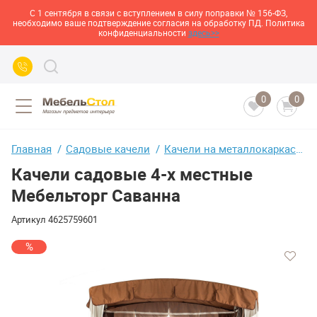
С 1 сентября в связи с вступлением в силу поправки № 156-ФЗ,
необходимо ваше подтверждение согласия на обработку ПД. Политика
конфиденциальности
здесь>>
0
0
Главная
Садовые качели
Качели на металлокаркасе
Качели садовые 4-х местные
Мебельторг Саванна
Артикул
4625759601
%