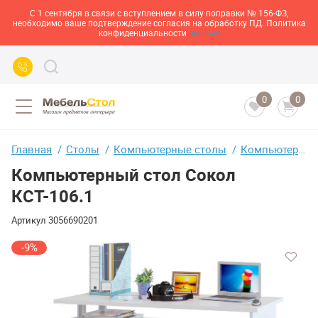
С 1 сентября в связи с вступлением в силу поправки № 156-ФЗ,
необходимо ваше подтверждение согласия на обработку ПД. Политика
конфиденциальности
здесь>>
0
0
Главная
Столы
Компьютерные столы
Компьютерный стол Сокол КСТ-106.1
Компьютерный стол Сокол
КСТ-106.1
Артикул
3056690201
-9%