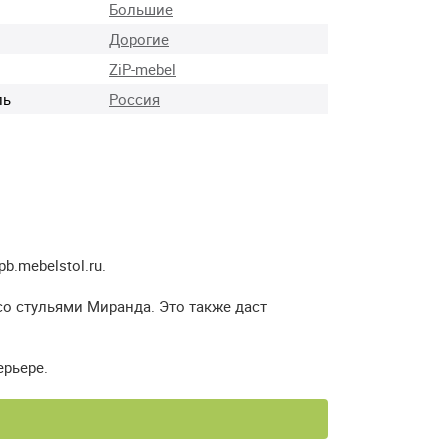
Большие
Дорогие
ZiP-mebel
ль
Россия
.mebelstol.ru.
со стульями Миранда. Это также даст
ерьере.