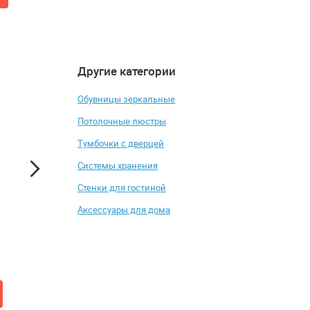
Другие категории
4.6
4.9
-37%
Обувницы зеркальные
Потолочные люстры
Тумбочки с дверцей
Системы хранения
Стенки для гостиной
Аксессуары для дома
Кресло офисное STOOL
Библиотека Мебел
GROUP TopChairs Airone
«Мебелайн – 2»
Expert
от 10 761 ₽
от 11 266 ₽
17 211 ₽
Купить
Купить