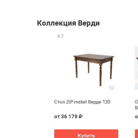
Коллекция Верди
4.7
Стол ZiP-mebel Верди 120
О
В
от 36 179 ₽
о
Купить