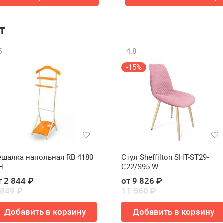
т
5
4.8
-15%
ешалка напольная RB 4180
Стул Sheffilton SHT-ST29-
H
C22/S95-W
т 2 844 ₽
от 9 826 ₽
 849 ₽
11 560 ₽
Добавить в корзину
Добавить в корзину