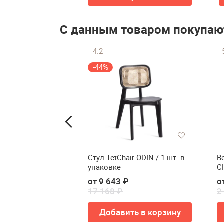
С данным товаром покупаю
4.2
-44%
сное Norden
Стул TetChair ODIN / 1 шт. в
В
ло офисное
упаковке
C
y)
 ₽
от 9 643 ₽
о
17 168 ₽
2
ть в корзину
Добавить в корзину