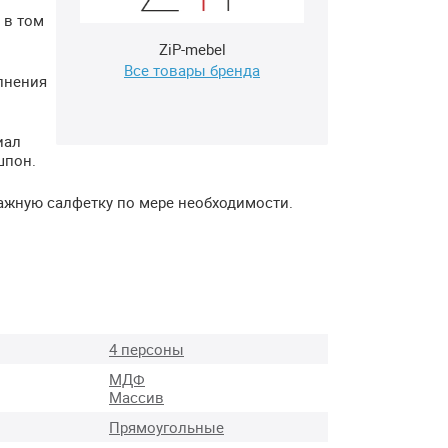
 в том
ZiP-mebel
Все товары бренда
лнения
иал
шпон.
лажную салфетку по мере необходимости.
4 персоны
МДФ
Массив
Прямоугольные