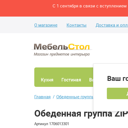
С 1 сентября в связи с вступление
О магазине
Контакты
Доставка и опл
Ваш г
Кухня
Гостиная
Ванная
Спаль
Главная
Обеденные группы
Обеденная гр
Обеденная группа Zi
Артикул
1706013301