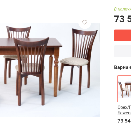
В наличи
73 
Вариан
Орех/
Беже
73 54