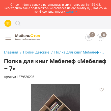
С 1 сентября в связи с вступлением в силу поправки № 156-ФЗ,
необходимо ваше подтверждение согласия на обработку ПД. Политика
конфиденциальности
здесь>>
0
0
Главная
Полки детские
Полка для книг Мебелеф «Мебелеф – 7»
Полка для книг Мебелеф «Мебелеф
– 7»
Артикул
1579580203