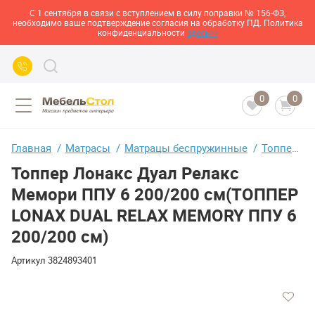
С 1 сентября в связи с вступлением в силу поправки № 156-ФЗ,
необходимо ваше подтверждение согласия на обработку ПД. Политика
конфиденциальности
здесь>>
0
0
Главная
Матрасы
Матрацы беспружинные
Топпер Лонакс Дуал Релакс Мемори ППУ 6 200/200 см(ТОППЕР LONAX DUAL RELAX MEMORY ППУ 6 200/200 см)
Топпер Лонакс Дуал Релакс
Мемори ППУ 6 200/200 см(ТОППЕР
LONAX DUAL RELAX MEMORY ППУ 6
200/200 см)
Артикул
3824893401