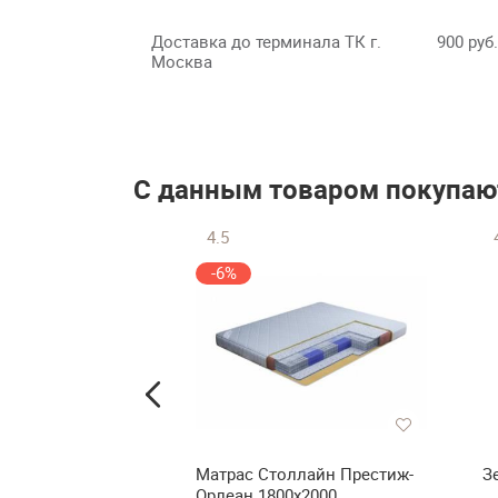
Доставка до терминала ТК г.
900 руб.
Москва
С данным товаром покупаю
4.5
-6%
сная открытая
Матрас Столлайн Престиж-
З
О-ППН-120
Орлеан 1800х2000