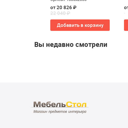
от 20 826 ₽
о
22 040 ₽
Купить
Добавить в корзину
Вы недавно смотрели