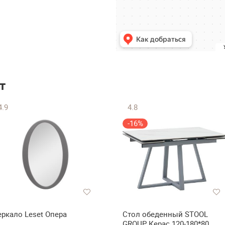
т
4.9
4.8
-16%
еркало Leset Опера
Стол обеденный STOOL
GROUP Керас 120-180*80