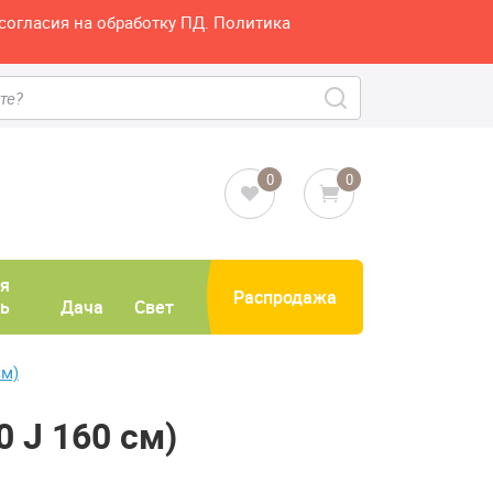
согласия на обработку ПД. Политика
0
0
я
Распродажа
ь
Дача
Свет
см)
 J 160 см)