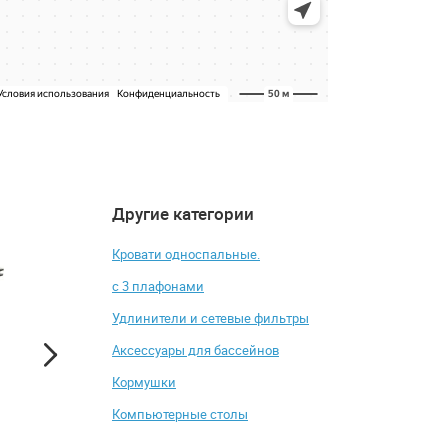
Другие категории
4.7
4.5
-32%
Кровати односпальные.
с 3 плафонами
Удлинители и сетевые фильтры
Аксессуары для бассейнов
Кормушки
Компьютерные столы
Стол журнальный М-City
Журнальный стол
Brant
GROUP ГЭТСБИ 55х